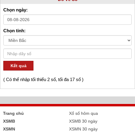
Chọn ngày:
Chọn tỉnh:
Kết quả
( Có thể nhập tối thiểu 2 số, tối đa 17 số )
Trang chủ
Xổ số hôm qua
XSMB
XSMB 30 ngày
XSMN
XSMN 30 ngày