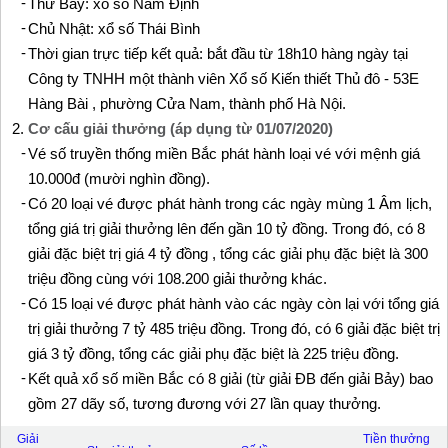
Thứ Bảy: xổ số Nam Định
Chủ Nhật: xổ số Thái Bình
Thời gian trực tiếp kết quả: bắt đầu từ 18h10 hàng ngày tại
Công ty TNHH một thành viên Xổ số Kiến thiết Thủ đô - 53E
Hàng Bài , phường Cửa Nam, thành phố Hà Nội.
Cơ cấu giải thưởng (áp dụng từ 01/07/2020)
Vé số truyền thống miền Bắc phát hành loại vé với mệnh giá
10.000đ (mười nghìn đồng).
Có 20 loại vé được phát hành trong các ngày mùng 1 Âm lịch,
tổng giá trị giải thưởng lên đến gần 10 tỷ đồng. Trong đó, có 8
giải đặc biệt trị giá 4 tỷ đồng , tổng các giải phụ đặc biệt là 300
triệu đồng cùng với 108.200 giải thưởng khác.
Có 15 loại vé được phát hành vào các ngày còn lại với tổng giá
trị giải thưởng 7 tỷ 485 triệu đồng. Trong đó, có 6 giải đặc biệt trị
giá 3 tỷ đồng, tổng các giải phụ đặc biệt là 225 triệu đồng.
Kết quả xổ số miền Bắc có 8 giải (từ giải ĐB đến giải Bảy) bao
gồm 27 dãy số, tương đương với 27 lần quay thưởng.
Giải
Tiền thưởng