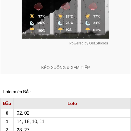
Powered by 
GliaStudios
Mute
KÉO XUỐNG & XEM TIẾP
Loto miền Bắc
Đầu
Loto
0
02, 02
1
14, 18, 10, 11
2
28, 27