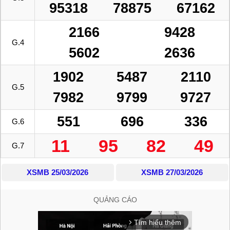
95318
78875
67162
2166
9428
G.4
5602
2636
1902
5487
2110
G.5
7982
9799
9727
551
696
336
G.6
11
95
82
49
G.7
XSMB 25/03/2026
XSMB 27/03/2026
QUẢNG CÁO
Tìm hiểu thêm
arrow_forward_ios