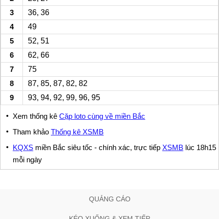
3
36, 36
4
49
5
52, 51
6
62, 66
7
75
8
87, 85, 87, 82, 82
9
93, 94, 92, 99, 96, 95
Xem thống kê
Cặp loto cùng về miền Bắc
Tham khảo
Thống kê XSMB
KQXS
miền Bắc siêu tốc - chính xác, trực tiếp
XSMB
lúc 18h15
mỗi ngày
QUẢNG CÁO
KÉO XUỐNG & XEM TIẾP