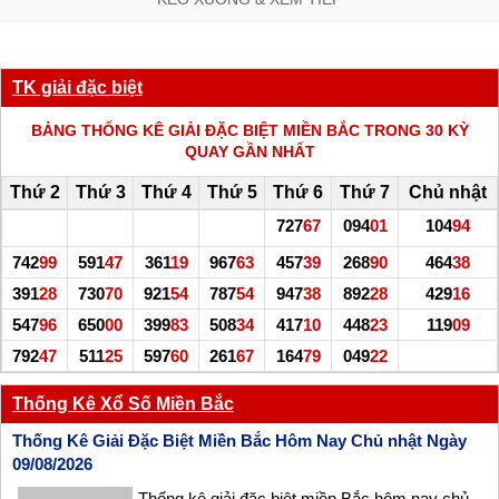
TK giải đặc biệt
BẢNG THỐNG KÊ GIẢI ĐẶC BIỆT MIỀN BẮC TRONG 30 KỲ
QUAY GẦN NHẤT
Thứ 2
Thứ 3
Thứ 4
Thứ 5
Thứ 6
Thứ 7
Chủ nhật
727
67
094
01
104
94
742
99
591
47
361
19
967
63
457
39
268
90
464
38
391
28
730
70
921
54
787
54
947
38
892
28
429
16
547
96
650
00
399
83
508
34
417
10
448
23
119
09
792
47
511
25
597
60
261
67
164
79
049
22
Thống Kê Xổ Số Miền Bắc
Thống Kê Giải Đặc Biệt Miền Bắc Hôm Nay Chủ nhật Ngày
09/08/2026
Thống kê giải đặc biệt miền Bắc hôm nay chủ