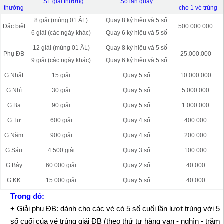
SL giải thưởng
Số lần quay
thưởng
cho 1 vé trúng
8 giải (mùng 01 ÂL)
Quay 8 ký hiệu và 5 số
Đặc biệt
500.000.000
6 giải (các ngày khác)
Quay 6 ký hiệu và 5 số
12 giải (mùng 01 ÂL)
Quay 8 ký hiệu và 5 số
Phụ ĐB
25.000.000
9 giải (các ngày khác)
Quay 6 ký hiệu và 5 số
G.Nhất
15 giải
Quay 5 số
10.000.000
G.Nhì
30 giải
Quay 5 số
5.000.000
G.Ba
90 giải
Quay 5 số
1.000.000
G.Tư
600 giải
Quay 4 số
400.000
G.Năm
900 giải
Quay 4 số
200.000
G.Sáu
4.500 giải
Quay 3 số
100.000
G.Bảy
60.000 giải
Quay 2 số
40.000
G.KK
15.000 giải
Quay 5 số
40.000
Trong đó:
+ Giải phụ ĐB: dành cho các vé có 5 số cuối lần lượt trùng với 5
số cuối của vé trúng giải ĐB (theo thứ tự hàng vạn - nghìn - trăm