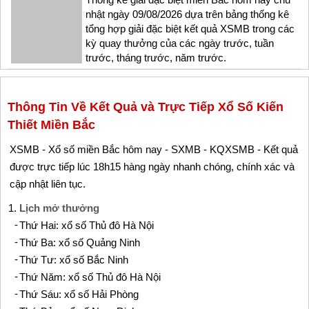
nhật ngày 09/08/2026 dựa trên bảng thống kê
tổng hợp giải đặc biệt kết quả XSMB trong các
kỳ quay thưởng của các ngày trước, tuần
trước, tháng trước, năm trước.
Thông Tin Về Kết Quả và Trực Tiếp Xổ Số Kiến
Thiết Miền Bắc
XSMB - Xổ số miền Bắc hôm nay - SXMB - KQXSMB - Kết quả
được trực tiếp lúc 18h15 hàng ngày nhanh chóng, chính xác và
cập nhật liên tục.
Lịch mở thưởng
Thứ Hai: xổ số Thủ đô Hà Nội
Thứ Ba: xổ số Quảng Ninh
Thứ Tư: xổ số Bắc Ninh
Thứ Năm: xổ số Thủ đô Hà Nội
Thứ Sáu: xổ số Hải Phòng