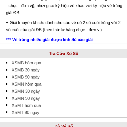
- chục - đơn vị), nhưng có ký hiệu vé khác với ký hiệu vé trúng
giải ĐB.
+ Giải khuyến khích: dành cho các vé có 2 số cuối trùng với 2
số cuối của giải ĐB (theo thứ tự hàng chục - đơn vị)
*** Vé trúng nhiều giải được lĩnh đủ các giải
Tra Cứu Xổ Số
XSMB hôm qua
XSMB 30 ngày
XSMB 90 ngày
XSMN hôm qua
XSMN 30 ngày
XSMN 90 ngày
XSMT hôm qua
XSMT 90 ngày
Dò Vé Số