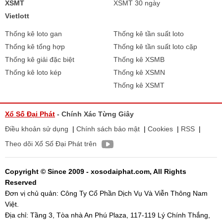
XSMT
XSMT 30 ngày
Vietlott
Thống kê loto gan
Thống kê tần suất loto
Thống kê tổng hợp
Thống kê tần suất loto cặp
Thống kê giải đặc biệt
Thống kê XSMB
Thống kê loto kép
Thống kê XSMN
Thống kê XSMT
Xổ Số Đại Phát
- Chính Xác Từng Giây
Điều khoản sử dụng
|
Chính sách bảo mật
|
Cookies
|
RSS
|
Theo dõi Xổ Số Đại Phát trên
Copyright © Since 2009 - xosodaiphat.com, All Rights
Reserved
Đơn vị chủ quản: Công Ty Cổ Phần Dịch Vụ Và Viễn Thông Nam
Việt.
Địa chỉ: Tầng 3, Tòa nhà An Phú Plaza, 117-119 Lý Chính Thắng,