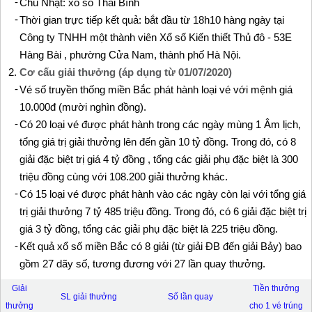
Chủ Nhật: xổ số Thái Bình
Thời gian trực tiếp kết quả: bắt đầu từ 18h10 hàng ngày tại
Công ty TNHH một thành viên Xổ số Kiến thiết Thủ đô - 53E
Hàng Bài , phường Cửa Nam, thành phố Hà Nội.
Cơ cấu giải thưởng (áp dụng từ 01/07/2020)
Vé số truyền thống miền Bắc phát hành loại vé với mệnh giá
10.000đ (mười nghìn đồng).
Có 20 loại vé được phát hành trong các ngày mùng 1 Âm lịch,
tổng giá trị giải thưởng lên đến gần 10 tỷ đồng. Trong đó, có 8
giải đặc biệt trị giá 4 tỷ đồng , tổng các giải phụ đặc biệt là 300
triệu đồng cùng với 108.200 giải thưởng khác.
Có 15 loại vé được phát hành vào các ngày còn lại với tổng giá
trị giải thưởng 7 tỷ 485 triệu đồng. Trong đó, có 6 giải đặc biệt trị
giá 3 tỷ đồng, tổng các giải phụ đặc biệt là 225 triệu đồng.
Kết quả xổ số miền Bắc có 8 giải (từ giải ĐB đến giải Bảy) bao
gồm 27 dãy số, tương đương với 27 lần quay thưởng.
Giải
Tiền thưởng
SL giải thưởng
Số lần quay
thưởng
cho 1 vé trúng