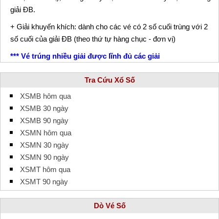
giải ĐB.
+ Giải khuyến khích: dành cho các vé có 2 số cuối trùng với 2
số cuối của giải ĐB (theo thứ tự hàng chục - đơn vị)
*** Vé trúng nhiều giải được lĩnh đủ các giải
Tra Cứu Xổ Số
XSMB hôm qua
XSMB 30 ngày
XSMB 90 ngày
XSMN hôm qua
XSMN 30 ngày
XSMN 90 ngày
XSMT hôm qua
XSMT 90 ngày
Dò Vé Số