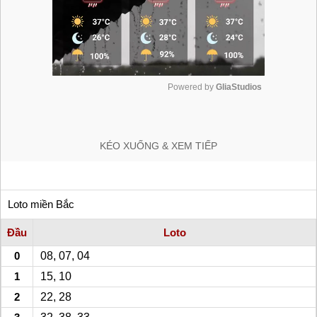
Powered by 
GliaStudios
Mute
KÉO XUỐNG & XEM TIẾP
Loto miền Bắc
Đầu
Loto
0
08, 07, 04
1
15, 10
2
22, 28