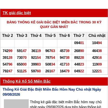
TK giải đặc biệt
BẢNG THỐNG KÊ GIẢI ĐẶC BIỆT MIỀN BẮC TRONG 30 KỲ
QUAY GẦN NHẤT
Thứ 2
Thứ 3
Thứ 4
Thứ 5
Thứ 6
Thứ 7
Chủ nhật
094
01
104
94
742
99
591
47
361
19
967
63
457
39
268
90
464
38
391
28
730
70
921
54
787
54
947
38
892
28
429
16
547
96
650
00
399
83
508
34
417
10
448
23
119
09
792
47
511
25
597
60
261
67
164
79
049
22
122
21
Thống Kê Xổ Số Miền Bắc
Thống Kê Giải Đặc Biệt Miền Bắc Hôm Nay Chủ nhật Ngày
09/08/2026
Thống kê giải đặc biệt miền Bắc hôm nay chủ
nhật ngày 09/08/2026 dựa trên bảng thống kê