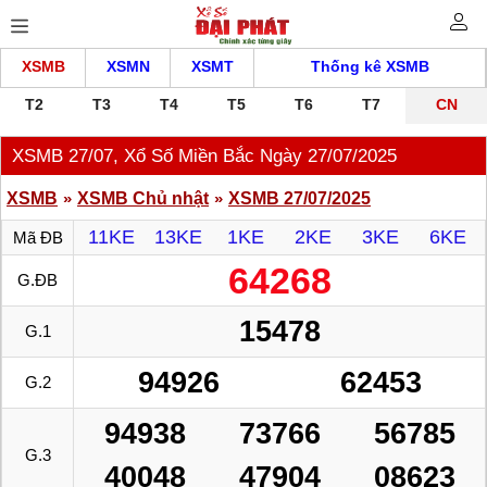
XSMB
XSMN
XSMT
Thống kê XSMB
T2
T3
T4
T5
T6
T7
CN
XSMB 27/07, Xổ Số Miền Bắc Ngày 27/07/2025
XSMB
»
XSMB Chủ nhật
»
XSMB 27/07/2025
11KE
13KE
1KE
2KE
3KE
6KE
Mã ĐB
64268
G.ĐB
15478
G.1
94926
62453
G.2
94938
73766
56785
G.3
40048
47904
08623