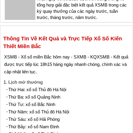
tổng hợp giải đặc biệt kết quả XSMB trong các
kỳ quay thưởng của các ngày trước, tuần
trước, tháng trước, năm trước.
Thông Tin Về Kết Quả và Trực Tiếp Xổ Số Kiến
Thiết Miền Bắc
XSMB - Xổ số miền Bắc hôm nay - SXMB - KQXSMB - Kết quả
được trực tiếp lúc 18h15 hàng ngày nhanh chóng, chính xác và
cập nhật liên tục.
Lịch mở thưởng
Thứ Hai: xổ số Thủ đô Hà Nội
Thứ Ba: xổ số Quảng Ninh
Thứ Tư: xổ số Bắc Ninh
Thứ Năm: xổ số Thủ đô Hà Nội
Thứ Sáu: xổ số Hải Phòng
Thứ Bảy: xổ số Nam Định