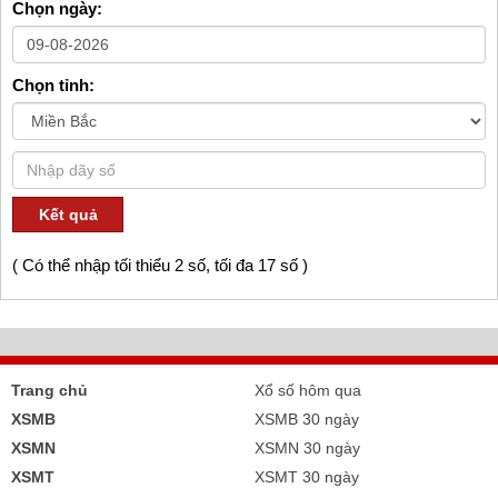
Chọn ngày:
Chọn tỉnh:
Kết quả
( Có thể nhập tối thiểu 2 số, tối đa 17 số )
Trang chủ
Xổ số hôm qua
XSMB
XSMB 30 ngày
XSMN
XSMN 30 ngày
XSMT
XSMT 30 ngày