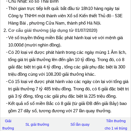
Chủ Nhật: xổ số Thái Bình
Thời gian trực tiếp kết quả: bắt đầu từ 18h10 hàng ngày tại
Công ty TNHH một thành viên Xổ số Kiến thiết Thủ đô - 53E
Hàng Bài , phường Cửa Nam, thành phố Hà Nội.
Cơ cấu giải thưởng (áp dụng từ 01/07/2020)
Vé số truyền thống miền Bắc phát hành loại vé với mệnh giá
10.000đ (mười nghìn đồng).
Có 20 loại vé được phát hành trong các ngày mùng 1 Âm lịch,
tổng giá trị giải thưởng lên đến gần 10 tỷ đồng. Trong đó, có 8
giải đặc biệt trị giá 4 tỷ đồng , tổng các giải phụ đặc biệt là 300
triệu đồng cùng với 108.200 giải thưởng khác.
Có 15 loại vé được phát hành vào các ngày còn lại với tổng giá
trị giải thưởng 7 tỷ 485 triệu đồng. Trong đó, có 6 giải đặc biệt trị
giá 3 tỷ đồng, tổng các giải phụ đặc biệt là 225 triệu đồng.
Kết quả xổ số miền Bắc có 8 giải (từ giải ĐB đến giải Bảy) bao
gồm 27 dãy số, tương đương với 27 lần quay thưởng.
Giải
Tiền thưởng
SL giải thưởng
Số lần quay
thưởng
cho 1 vé trúng