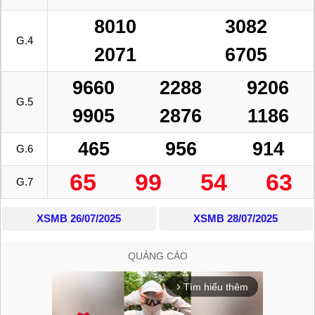
8010
3082
G.4
2071
6705
9660
2288
9206
G.5
9905
2876
1186
465
956
914
G.6
65
99
54
63
G.7
XSMB 26/07/2025
XSMB 28/07/2025
QUẢNG CÁO
Tìm hiểu thêm
arrow_forward_ios