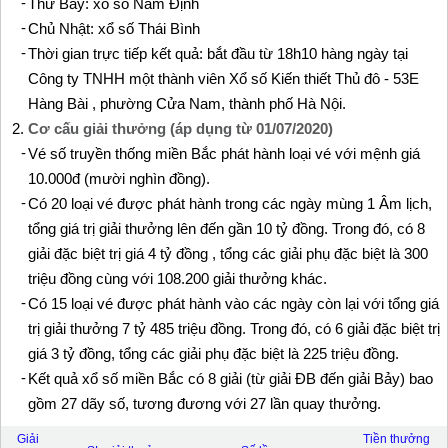
Thứ Bảy: xổ số Nam Định
Chủ Nhật: xổ số Thái Bình
Thời gian trực tiếp kết quả: bắt đầu từ 18h10 hàng ngày tại
Công ty TNHH một thành viên Xổ số Kiến thiết Thủ đô - 53E
Hàng Bài , phường Cửa Nam, thành phố Hà Nội.
Cơ cấu giải thưởng (áp dụng từ 01/07/2020)
Vé số truyền thống miền Bắc phát hành loại vé với mệnh giá
10.000đ (mười nghìn đồng).
Có 20 loại vé được phát hành trong các ngày mùng 1 Âm lịch,
tổng giá trị giải thưởng lên đến gần 10 tỷ đồng. Trong đó, có 8
giải đặc biệt trị giá 4 tỷ đồng , tổng các giải phụ đặc biệt là 300
triệu đồng cùng với 108.200 giải thưởng khác.
Có 15 loại vé được phát hành vào các ngày còn lại với tổng giá
trị giải thưởng 7 tỷ 485 triệu đồng. Trong đó, có 6 giải đặc biệt trị
giá 3 tỷ đồng, tổng các giải phụ đặc biệt là 225 triệu đồng.
Kết quả xổ số miền Bắc có 8 giải (từ giải ĐB đến giải Bảy) bao
gồm 27 dãy số, tương đương với 27 lần quay thưởng.
Giải
Tiền thưởng