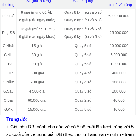
SL giải thưởng
Số lần quay
thưởng
cho 1 vé trúng
8 giải (mùng 01 ÂL)
Quay 8 ký hiệu và 5 số
Đặc biệt
500.000.000
6 giải (các ngày khác)
Quay 6 ký hiệu và 5 số
12 giải (mùng 01 ÂL)
Quay 8 ký hiệu và 5 số
Phụ ĐB
25.000.000
9 giải (các ngày khác)
Quay 6 ký hiệu và 5 số
G.Nhất
15 giải
Quay 5 số
10.000.000
G.Nhì
30 giải
Quay 5 số
5.000.000
G.Ba
90 giải
Quay 5 số
1.000.000
G.Tư
600 giải
Quay 4 số
400.000
G.Năm
900 giải
Quay 4 số
200.000
G.Sáu
4.500 giải
Quay 3 số
100.000
G.Bảy
60.000 giải
Quay 2 số
40.000
G.KK
15.000 giải
Quay 5 số
40.000
Trong đó:
+ Giải phụ ĐB: dành cho các vé có 5 số cuối lần lượt trùng với 5
số cuối của vé trúng giải ĐB (theo thứ tự hàng vạn - nghìn - trăm