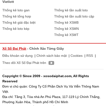
Vietlott
Thống kê loto gan
Thống kê tần suất loto
Thống kê tổng hợp
Thống kê tần suất loto cặp
Thống kê giải đặc biệt
Thống kê XSMB
Thống kê loto kép
Thống kê XSMN
Thống kê XSMT
Xổ Số Đại Phát
- Chính Xác Từng Giây
Điều khoản sử dụng
|
Chính sách bảo mật
|
Cookies
|
RSS
|
Theo dõi Xổ Số Đại Phát trên
Copyright © Since 2009 - xosodaiphat.com, All Rights
Reserved
Đơn vị chủ quản: Công Ty Cổ Phần Dịch Vụ Và Viễn Thông Nam
Việt.
Địa chỉ: Tầng 3, Tòa nhà An Phú Plaza, 117-119 Lý Chính Thắng,
Phường Xuân Hòa, Thành phố Hồ Chí Minh