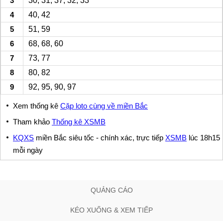
3
30, 31, 37, 32, 33
4
40, 42
5
51, 59
6
68, 68, 60
7
73, 77
8
80, 82
9
92, 95, 90, 97
Xem thống kê
Cặp loto cùng về miền Bắc
Tham khảo
Thống kê XSMB
KQXS
miền Bắc siêu tốc - chính xác, trực tiếp
XSMB
lúc 18h15
mỗi ngày
QUẢNG CÁO
KÉO XUỐNG & XEM TIẾP