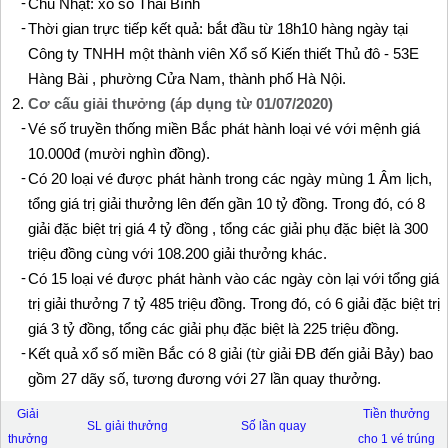
Chủ Nhật: xổ số Thái Bình
Thời gian trực tiếp kết quả: bắt đầu từ 18h10 hàng ngày tại
Công ty TNHH một thành viên Xổ số Kiến thiết Thủ đô - 53E
Hàng Bài , phường Cửa Nam, thành phố Hà Nội.
Cơ cấu giải thưởng (áp dụng từ 01/07/2020)
Vé số truyền thống miền Bắc phát hành loại vé với mệnh giá
10.000đ (mười nghìn đồng).
Có 20 loại vé được phát hành trong các ngày mùng 1 Âm lịch,
tổng giá trị giải thưởng lên đến gần 10 tỷ đồng. Trong đó, có 8
giải đặc biệt trị giá 4 tỷ đồng , tổng các giải phụ đặc biệt là 300
triệu đồng cùng với 108.200 giải thưởng khác.
Có 15 loại vé được phát hành vào các ngày còn lại với tổng giá
trị giải thưởng 7 tỷ 485 triệu đồng. Trong đó, có 6 giải đặc biệt trị
giá 3 tỷ đồng, tổng các giải phụ đặc biệt là 225 triệu đồng.
Kết quả xổ số miền Bắc có 8 giải (từ giải ĐB đến giải Bảy) bao
gồm 27 dãy số, tương đương với 27 lần quay thưởng.
Giải
Tiền thưởng
SL giải thưởng
Số lần quay
thưởng
cho 1 vé trúng