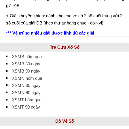
giải ĐB.
+ Giải khuyến khích: dành cho các vé có 2 số cuối trùng với 2
số cuối của giải ĐB (theo thứ tự hàng chục - đơn vị)
*** Vé trúng nhiều giải được lĩnh đủ các giải
Tra Cứu Xổ Số
XSMB hôm qua
XSMB 30 ngày
XSMB 90 ngày
XSMN hôm qua
XSMN 30 ngày
XSMN 90 ngày
XSMT hôm qua
XSMT 90 ngày
Dò Vé Số