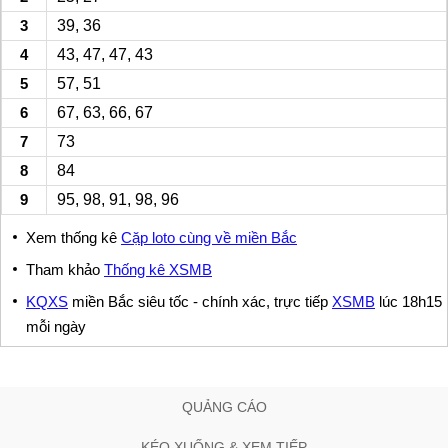
3
39, 36
4
43, 47, 47, 43
5
57, 51
6
67, 63, 66, 67
7
73
8
84
9
95, 98, 91, 98, 96
Xem thống kê
Cặp loto cùng về miền Bắc
Tham khảo
Thống kê XSMB
KQXS
miền Bắc siêu tốc - chính xác, trực tiếp
XSMB
lúc 18h15
mỗi ngày
QUẢNG CÁO
KÉO XUỐNG & XEM TIẾP