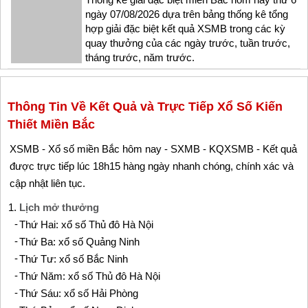
ngày 07/08/2026 dựa trên bảng thống kê tổng
hợp giải đặc biệt kết quả XSMB trong các kỳ
quay thưởng của các ngày trước, tuần trước,
tháng trước, năm trước.
Thông Tin Về Kết Quả và Trực Tiếp Xổ Số Kiến
Thiết Miền Bắc
XSMB - Xổ số miền Bắc hôm nay - SXMB - KQXSMB - Kết quả
được trực tiếp lúc 18h15 hàng ngày nhanh chóng, chính xác và
cập nhật liên tục.
Lịch mở thưởng
Thứ Hai: xổ số Thủ đô Hà Nội
Thứ Ba: xổ số Quảng Ninh
Thứ Tư: xổ số Bắc Ninh
Thứ Năm: xổ số Thủ đô Hà Nội
Thứ Sáu: xổ số Hải Phòng