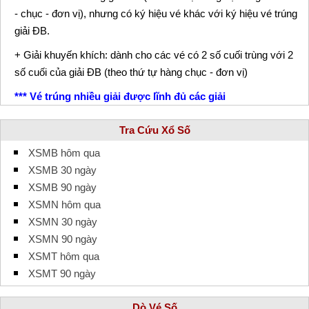
- chục - đơn vị), nhưng có ký hiệu vé khác với ký hiệu vé trúng
giải ĐB.
+ Giải khuyến khích: dành cho các vé có 2 số cuối trùng với 2
số cuối của giải ĐB (theo thứ tự hàng chục - đơn vị)
*** Vé trúng nhiều giải được lĩnh đủ các giải
Tra Cứu Xổ Số
XSMB hôm qua
XSMB 30 ngày
XSMB 90 ngày
XSMN hôm qua
XSMN 30 ngày
XSMN 90 ngày
XSMT hôm qua
XSMT 90 ngày
Dò Vé Số