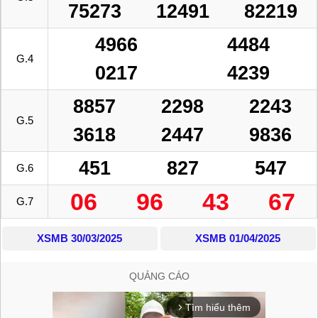
75273
12491
82219
4966
4484
G.4
0217
4239
8857
2298
2243
G.5
3618
2447
9836
451
827
547
G.6
06
96
43
67
G.7
XSMB 30/03/2025
XSMB 01/04/2025
QUẢNG CÁO
Tìm hiểu thêm
arrow_forward_ios