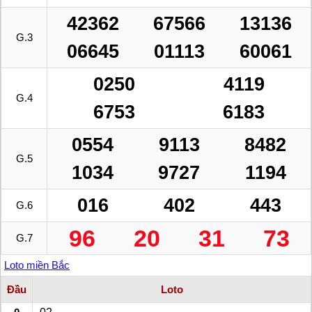
42362
67566
13136
G.3
06645
01113
60061
0250
4119
G.4
6753
6183
0554
9113
8482
G.5
1034
9727
1194
016
402
443
G.6
96
20
31
73
G.7
Loto miền Bắc
Đầu
Loto