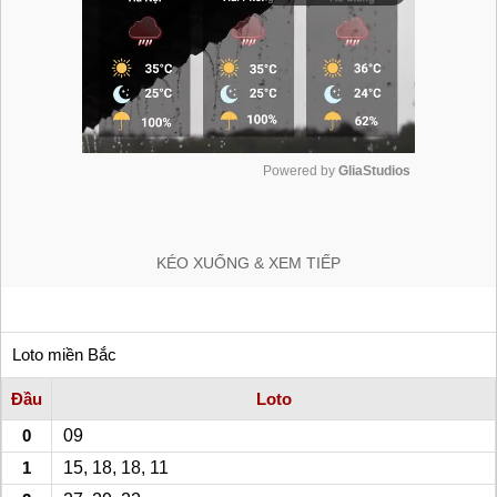
Powered by 
GliaStudios
Mute
KÉO XUỐNG & XEM TIẾP
Loto miền Bắc
Đầu
Loto
0
09
1
15, 18, 18, 11