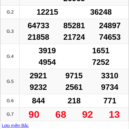
12215
36248
G.2
64733
85281
24897
G.3
21858
21724
74653
3919
1651
G.4
4954
7252
2921
9715
3310
G.5
9232
2561
9734
844
218
771
G.6
90
68
92
13
G.7
Loto miền Bắc