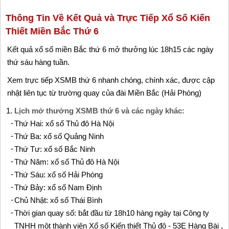
Thông Tin Về Kết Quả và Trực Tiếp Xổ Số Kiến
Thiết Miền Bắc Thứ 6
Kết quả xổ số miền Bắc thứ 6 mở thưởng lúc 18h15 các ngày
thứ sáu hàng tuần.
Xem trực tiếp XSMB thứ 6 nhanh chóng, chính xác, được cập
nhật liên tục từ trường quay của đài Miền Bắc (Hải Phòng)
Lịch mở thưởng XSMB thứ 6 và các ngày khác:
Thứ Hai: xổ số Thủ đô Hà Nội
Thứ Ba: xổ số Quảng Ninh
Thứ Tư: xổ số Bắc Ninh
Thứ Năm: xổ số Thủ đô Hà Nội
Thứ Sáu: xổ số Hải Phòng
Thứ Bảy: xổ số Nam Định
Chủ Nhật: xổ số Thái Bình
Thời gian quay số: bắt đầu từ 18h10 hàng ngày tại Công ty
TNHH một thành viên Xổ số Kiến thiết Thủ đô - 53E Hàng Bài ,