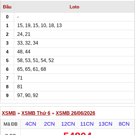
Đầu
Loto
0
-
1
15, 19, 15, 10, 18, 13
2
24, 21
3
33, 32, 34
4
48, 44
5
58, 53, 51, 54, 52
6
65, 65, 61, 68
7
71
8
81
9
97, 90, 92
XSMB
»
XSMB Thứ 6
»
XSMB 26/06/2026
4CN
2CN
12CN
11CN
13CN
8CN
Mã ĐB