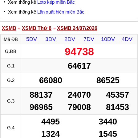
Xem thống kê
Loto kép miền Bắc
Xem thống kê
Lần xuất hiện miền Bắc
XSMB
»
XSMB Thứ 6
»
XSMB 24/07/2026
5DV
3DV
2DV
7DV
10DV
4DV
Mã ĐB
94738
G.ĐB
64617
G.1
66080
86525
G.2
88137
24070
45357
G.3
96965
79008
81453
4495
3440
G.4
1324
1545