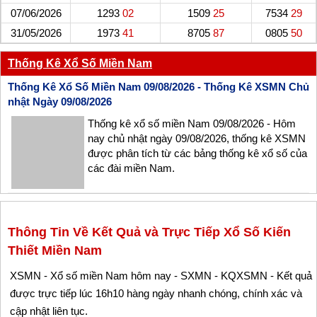
07/06/2026
1293
02
1509
25
7534
29
31/05/2026
1973
41
8705
87
0805
50
Thống Kê Xổ Số Miền Nam
Thống Kê Xổ Số Miền Nam 09/08/2026 - Thống Kê XSMN Chủ
nhật Ngày 09/08/2026
Thống kê xổ số miền Nam 09/08/2026 - Hôm
nay chủ nhật ngày 09/08/2026, thống kê XSMN
được phân tích từ các bảng thống kê xổ số của
các đài miền Nam.
Thông Tin Về Kết Quả và Trực Tiếp Xổ Số Kiến
Thiết Miền Nam
XSMN - Xổ số miền Nam hôm nay - SXMN - KQXSMN - Kết quả
được trực tiếp lúc 16h10 hàng ngày nhanh chóng, chính xác và
cập nhật liên tục.