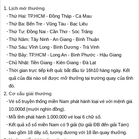
Lịch mở thưởng
Thứ Hai: TP.HCM - Đồng Tháp - Cà Mau
Thứ Ba: Bến Tre - Vũng Tàu - Bạc Liêu
Thứ Tư: Đồng Nai - Cần Thơ - Sóc Trăng
Thứ Năm: Tây Ninh - An Giang - Bình Thuận
Thứ Sáu: Vĩnh Long - Bình Dương - Trà Vinh
Thứ Bảy: TP.HCM - Long An - Bình Phước - Hậu Giang
Chủ Nhật: Tiền Giang - Kiên Giang - Đà Lạt
Thời gian trực tiếp kết quả: bắt đầu từ 16h10 hàng ngày. Kết
quả của đài nào sẽ được mở thưởng tại trường quay của tỉnh
đó.
Cơ cấu giải thưởng
Vé số truyền thống miền Nam phát hành loại vé với mệnh giá
10.000đ (mười nghìn đồng).
Mỗi tỉnh phát hành 1.000.000 vé loại 6 chữ số.
Kết quả xổ số miền Nam có 9 giải (từ giải ĐB đến giải Tám)
bao gồm 18 dãy số, tương đương với 18 lần quay thưởng.