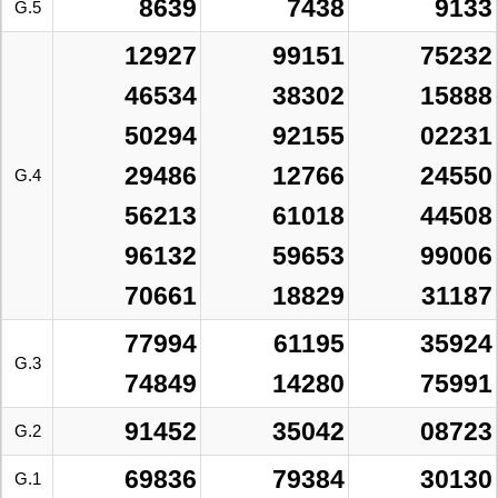
8639
7438
9133
G.5
12927
99151
75232
46534
38302
15888
50294
92155
02231
29486
12766
24550
G.4
56213
61018
44508
96132
59653
99006
70661
18829
31187
77994
61195
35924
G.3
74849
14280
75991
91452
35042
08723
G.2
69836
79384
30130
G.1