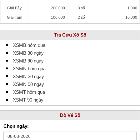
Giải Bảy
200.000
3 số
1.000
Giải Tám
100.000
2 số
10.000
Tra Cứu Xổ Số
XSMB hôm qua
XSMB 30 ngày
XSMB 90 ngày
XSMN hôm qua
XSMN 30 ngày
XSMN 90 ngày
XSMT hôm qua
XSMT 90 ngày
Dò Vé Số
Chọn ngày: