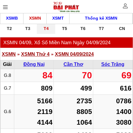
XSMB
XSMN
XSMT
Thống kê XSMN
T2
T3
T4
T5
T6
T7
CN
XSMN 04/09, Xổ Số Miền Nam Ngày 04/09/2024
XSMN
»
XSMN Thứ 4
»
XSMN 04/09/2024
Giải
Đồng Nai
Cần Thơ
Sóc Trăng
84
70
69
G.8
809
499
616
G.7
5166
2735
0786
2119
8805
1400
G.6
4144
1064
3080