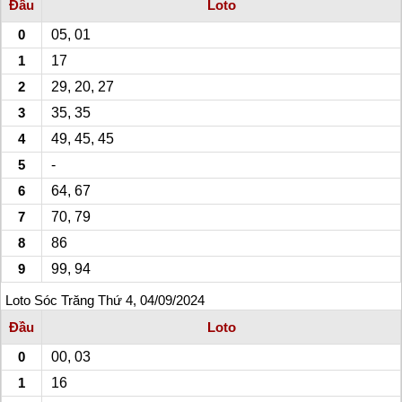
Đầu
Loto
0
05, 01
1
17
2
29, 20, 27
3
35, 35
4
49, 45, 45
5
-
6
64, 67
7
70, 79
8
86
9
99, 94
Loto Sóc Trăng Thứ 4, 04/09/2024
Đầu
Loto
0
00, 03
1
16