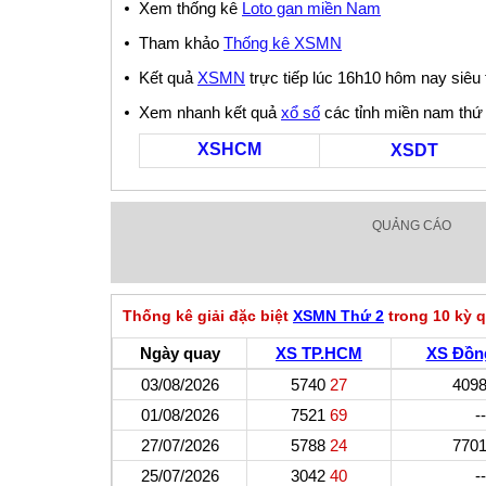
Xem thống kê
Loto gan miền Nam
Tham khảo
Thống kê XSMN
Kết quả
XSMN
trực tiếp lúc 16h10 hôm nay siêu 
Xem nhanh kết quả
xổ số
các tỉnh miền nam thứ
XSHCM
XSDT
QUẢNG CÁO
Thống kê giải đặc biệt
XSMN Thứ 2
trong 10 kỳ 
Ngày quay
XS TP.HCM
XS Đồn
03/08/2026
5740
27
409
01/08/2026
7521
69
--
27/07/2026
5788
24
770
25/07/2026
3042
40
--