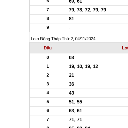
6
69, 61
7
79, 78, 72, 79, 79
8
81
9
-
Loto Đồng Tháp Thứ 2, 04/11/2024
Đầu
Lo
0
03
1
19, 10, 19, 12
2
21
3
36
4
43
5
51, 55
6
63, 61
7
71, 71