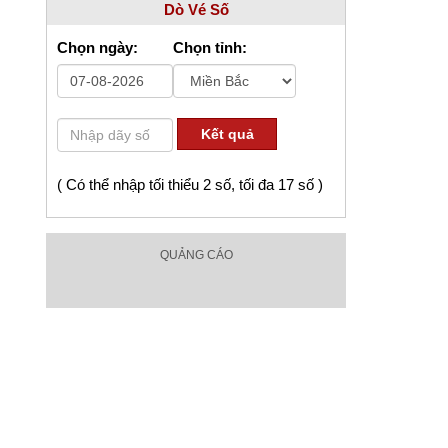
Dò Vé Số
Chọn ngày:
Chọn tỉnh:
Kết quả
( Có thể nhập tối thiểu 2 số, tối đa 17 số )
QUẢNG CÁO