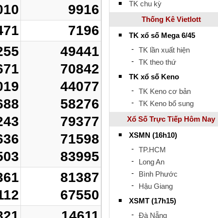
TK chu kỳ
010
9916
Thống Kê Vietlott
471
7196
TK xổ số Mega 6/45
255
49441
TK lần xuất hiện
TK theo thứ
671
70842
TK xổ số Keno
019
44077
TK Keno cơ bản
688
58276
TK Keno bổ sung
243
79377
Xổ Số Trực Tiếp Hôm Nay
XSMN (16h10)
636
71598
TP.HCM
503
83995
Long An
361
81387
Bình Phước
Hậu Giang
112
67550
XSMT (17h15)
821
14611
Đà Nẵng