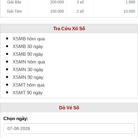
Giải Bảy
200.000
3 số
1.000
Giải Tám
100.000
2 số
10.000
Tra Cứu Xổ Số
XSMB hôm qua
XSMB 30 ngày
XSMB 90 ngày
XSMN hôm qua
XSMN 30 ngày
XSMN 90 ngày
XSMT hôm qua
XSMT 90 ngày
Dò Vé Số
Chọn ngày: