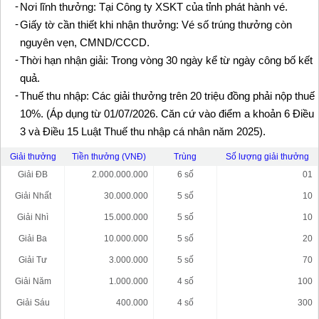
Nơi lĩnh thưởng: Tại Công ty XSKT của tỉnh phát hành vé.
Giấy tờ cần thiết khi nhận thưởng: Vé số trúng thưởng còn
nguyên vẹn, CMND/CCCD.
Thời hạn nhận giải: Trong vòng 30 ngày kể từ ngày công bố kết
quả.
Thuế thu nhập: Các giải thưởng trên 20 triệu đồng phải nộp thuế
10%. (Áp dụng từ 01/07/2026. Căn cứ vào điểm a khoản 6 Điều
3 và Điều 15 Luật Thuế thu nhập cá nhân năm 2025).
Giải thưởng
Tiền thưởng (VNĐ)
Trùng
Số lượng giải thưởng
Giải ĐB
2.000.000.000
6 số
01
Giải Nhất
30.000.000
5 số
10
Giải Nhì
15.000.000
5 số
10
Giải Ba
10.000.000
5 số
20
Giải Tư
3.000.000
5 số
70
Giải Năm
1.000.000
4 số
100
Giải Sáu
400.000
4 số
300