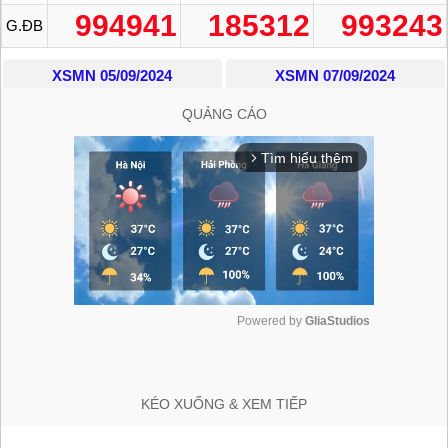
994941
185312
993243
G.ĐB
XSMN 05/09/2024
XSMN 07/09/2024
QUẢNG CÁO
Tìm hiểu thêm
arrow_forward_ios
Powered by 
GliaStudios
Mute
KÉO XUỐNG & XEM TIẾP