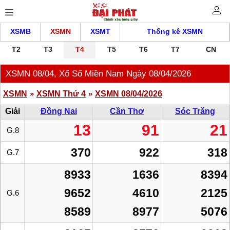
XSMB
XSMN
XSMT
Thống kê XSMN
T2
T3
T4
T5
T6
T7
CN
XSMN 08/04, Xổ Số Miền Nam Ngày 08/04/2026
XSMN
»
XSMN Thứ 4
»
XSMN 08/04/2026
Giải
Đồng Nai
Cần Thơ
Sóc Trăng
13
91
21
G.8
370
922
318
G.7
8933
1636
8394
9652
4610
2125
G.6
8589
8977
5076