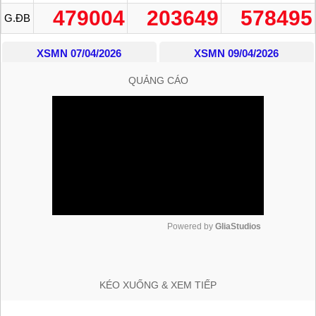
479004
203649
578495
G.ĐB
XSMN 07/04/2026
XSMN 09/04/2026
QUẢNG CÁO
Powered by 
GliaStudios
KÉO XUỐNG & XEM TIẾP