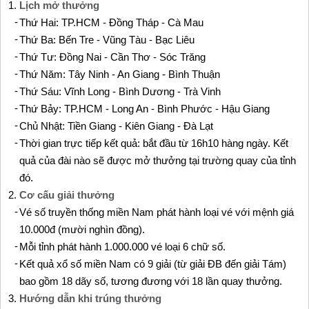
Lịch mở thưởng
Thứ Hai: TP.HCM - Đồng Tháp - Cà Mau
Thứ Ba: Bến Tre - Vũng Tàu - Bạc Liêu
Thứ Tư: Đồng Nai - Cần Thơ - Sóc Trăng
Thứ Năm: Tây Ninh - An Giang - Bình Thuận
Thứ Sáu: Vĩnh Long - Bình Dương - Trà Vinh
Thứ Bảy: TP.HCM - Long An - Bình Phước - Hậu Giang
Chủ Nhật: Tiền Giang - Kiên Giang - Đà Lạt
Thời gian trực tiếp kết quả: bắt đầu từ 16h10 hàng ngày. Kết
quả của đài nào sẽ được mở thưởng tại trường quay của tỉnh
đó.
Cơ cấu giải thưởng
Vé số truyền thống miền Nam phát hành loại vé với mệnh giá
10.000đ (mười nghìn đồng).
Mỗi tỉnh phát hành 1.000.000 vé loại 6 chữ số.
Kết quả xổ số miền Nam có 9 giải (từ giải ĐB đến giải Tám)
bao gồm 18 dãy số, tương đương với 18 lần quay thưởng.
Hướng dẫn khi trúng thưởng