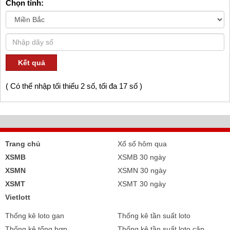
Chọn tỉnh:
Kết quả
( Có thể nhập tối thiểu 2 số, tối đa 17 số )
Trang chủ
Xổ số hôm qua
XSMB
XSMB 30 ngày
XSMN
XSMN 30 ngày
XSMT
XSMT 30 ngày
Vietlott
Thống kê loto gan
Thống kê tần suất loto
Thống kê tổng hợp
Thống kê tần suất loto cặp