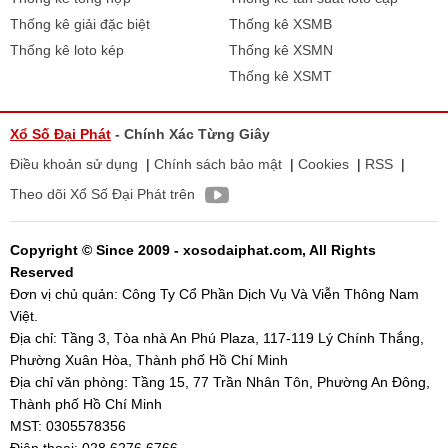
Thống kê giải đặc biệt
Thống kê XSMB
Thống kê loto kép
Thống kê XSMN
Thống kê XSMT
Xổ Số Đại Phát
- Chính Xác Từng Giây
Điều khoản sử dụng
|
Chính sách bảo mật
|
Cookies
|
RSS
|
Theo dõi Xổ Số Đại Phát trên
Copyright © Since 2009 - xosodaiphat.com, All Rights
Reserved
Đơn vị chủ quản: Công Ty Cổ Phần Dịch Vụ Và Viễn Thông Nam
Việt.
Địa chỉ: Tầng 3, Tòa nhà An Phú Plaza, 117-119 Lý Chính Thắng,
Phường Xuân Hòa, Thành phố Hồ Chí Minh
Địa chỉ văn phòng: Tầng 15, 77 Trần Nhân Tôn, Phường An Đông,
Thành phố Hồ Chí Minh
MST: 0305578356