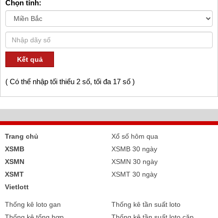
Chọn tỉnh:
Kết quả
( Có thể nhập tối thiểu 2 số, tối đa 17 số )
Trang chủ
Xổ số hôm qua
XSMB
XSMB 30 ngày
XSMN
XSMN 30 ngày
XSMT
XSMT 30 ngày
Vietlott
Thống kê loto gan
Thống kê tần suất loto
Thống kê tổng hợp
Thống kê tần suất loto cặp