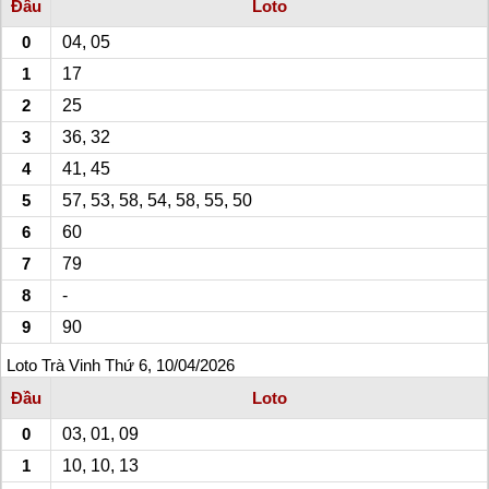
Đầu
Loto
0
04, 05
1
17
2
25
3
36, 32
4
41, 45
5
57, 53, 58, 54, 58, 55, 50
6
60
7
79
8
-
9
90
Loto Trà Vinh Thứ 6, 10/04/2026
Đầu
Loto
0
03, 01, 09
1
10, 10, 13