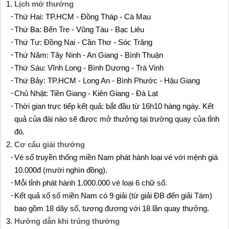
Lịch mở thưởng
Thứ Hai: TP.HCM - Đồng Tháp - Cà Mau
Thứ Ba: Bến Tre - Vũng Tàu - Bạc Liêu
Thứ Tư: Đồng Nai - Cần Thơ - Sóc Trăng
Thứ Năm: Tây Ninh - An Giang - Bình Thuận
Thứ Sáu: Vĩnh Long - Bình Dương - Trà Vinh
Thứ Bảy: TP.HCM - Long An - Bình Phước - Hậu Giang
Chủ Nhật: Tiền Giang - Kiên Giang - Đà Lạt
Thời gian trực tiếp kết quả: bắt đầu từ 16h10 hàng ngày. Kết
quả của đài nào sẽ được mở thưởng tại trường quay của tỉnh
đó.
Cơ cấu giải thưởng
Vé số truyền thống miền Nam phát hành loại vé với mệnh giá
10.000đ (mười nghìn đồng).
Mỗi tỉnh phát hành 1.000.000 vé loại 6 chữ số.
Kết quả xổ số miền Nam có 9 giải (từ giải ĐB đến giải Tám)
bao gồm 18 dãy số, tương đương với 18 lần quay thưởng.
Hướng dẫn khi trúng thưởng