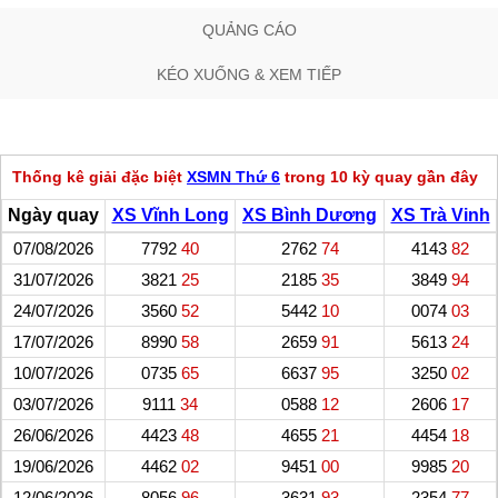
QUẢNG CÁO
KÉO XUỐNG & XEM TIẾP
Thống kê giải đặc biệt
XSMN Thứ 6
trong 10 kỳ quay gần đây
Ngày quay
XS Vĩnh Long
XS Bình Dương
XS Trà Vinh
07/08/2026
7792
40
2762
74
4143
82
31/07/2026
3821
25
2185
35
3849
94
24/07/2026
3560
52
5442
10
0074
03
17/07/2026
8990
58
2659
91
5613
24
10/07/2026
0735
65
6637
95
3250
02
03/07/2026
9111
34
0588
12
2606
17
26/06/2026
4423
48
4655
21
4454
18
19/06/2026
4462
02
9451
00
9985
20
12/06/2026
8056
96
3631
93
2354
77