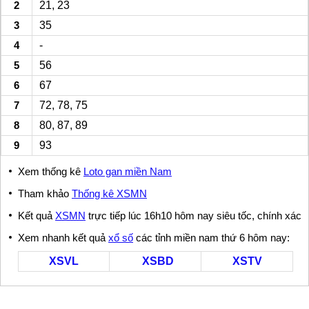
2
21, 23
3
35
4
-
5
56
6
67
7
72, 78, 75
8
80, 87, 89
9
93
Xem thống kê
Loto gan miền Nam
Tham khảo
Thống kê XSMN
Kết quả
XSMN
trực tiếp lúc 16h10 hôm nay siêu tốc, chính xác
Xem nhanh kết quả
xổ số
các tỉnh miền nam thứ 6 hôm nay:
XSVL
XSBD
XSTV