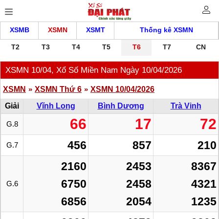
XSMB
XSMN
XSMT
Thống kê XSMN
T2
T3
T4
T5
T6
T7
CN
XSMN 10/04, Xổ Số Miền Nam Ngày 10/04/2026
XSMN
»
XSMN Thứ 6
»
XSMN 10/04/2026
Giải
Vĩnh Long
Bình Dương
Trà Vinh
66
17
72
G.8
456
857
210
G.7
2160
2453
8367
6750
2458
4321
G.6
6856
2054
1235