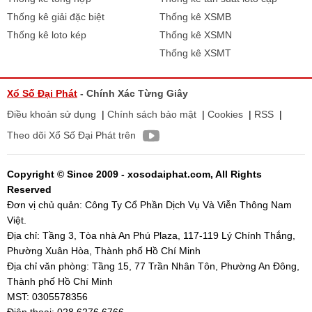
Thống kê giải đặc biệt
Thống kê XSMB
Thống kê loto kép
Thống kê XSMN
Thống kê XSMT
Xổ Số Đại Phát
- Chính Xác Từng Giây
Điều khoản sử dụng
|
Chính sách bảo mật
|
Cookies
|
RSS
|
Theo dõi Xổ Số Đại Phát trên
Copyright © Since 2009 - xosodaiphat.com, All Rights
Reserved
Đơn vị chủ quản: Công Ty Cổ Phần Dịch Vụ Và Viễn Thông Nam
Việt.
Địa chỉ: Tầng 3, Tòa nhà An Phú Plaza, 117-119 Lý Chính Thắng,
Phường Xuân Hòa, Thành phố Hồ Chí Minh
Địa chỉ văn phòng: Tầng 15, 77 Trần Nhân Tôn, Phường An Đông,
Thành phố Hồ Chí Minh
MST: 0305578356