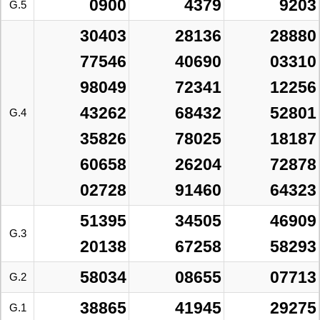
0900
4379
9203
G.5
30403
28136
28880
77546
40690
03310
98049
72341
12256
43262
68432
52801
G.4
35826
78025
18187
60658
26204
72878
02728
91460
64323
51395
34505
46909
G.3
20138
67258
58293
58034
08655
07713
G.2
38865
41945
29275
G.1