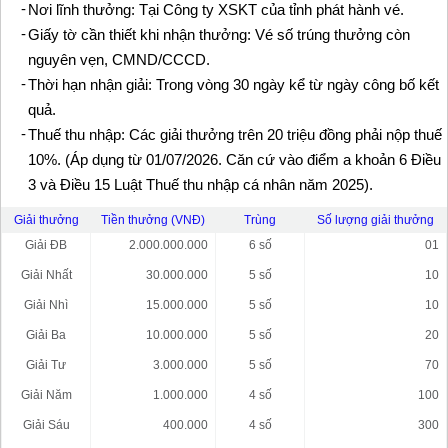
Nơi lĩnh thưởng: Tại Công ty XSKT của tỉnh phát hành vé.
Giấy tờ cần thiết khi nhận thưởng: Vé số trúng thưởng còn
nguyên vẹn, CMND/CCCD.
Thời hạn nhận giải: Trong vòng 30 ngày kể từ ngày công bố kết
quả.
Thuế thu nhập: Các giải thưởng trên 20 triệu đồng phải nộp thuế
10%. (Áp dụng từ 01/07/2026. Căn cứ vào điểm a khoản 6 Điều
3 và Điều 15 Luật Thuế thu nhập cá nhân năm 2025).
Giải thưởng
Tiền thưởng (VNĐ)
Trùng
Số lượng giải thưởng
Giải ĐB
2.000.000.000
6 số
01
Giải Nhất
30.000.000
5 số
10
Giải Nhì
15.000.000
5 số
10
Giải Ba
10.000.000
5 số
20
Giải Tư
3.000.000
5 số
70
Giải Năm
1.000.000
4 số
100
Giải Sáu
400.000
4 số
300