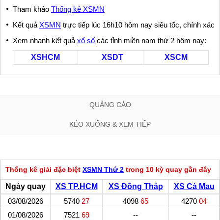
Tham khảo
Thống kê XSMN
Kết quả
XSMN
trực tiếp lúc 16h10 hôm nay siêu tốc, chính xác
Xem nhanh kết quả
xổ số
các tỉnh miền nam thứ 2 hôm nay:
XSHCM
XSDT
XSCM
QUẢNG CÁO
KÉO XUỐNG & XEM TIẾP
Thống kê giải đặc biệt
XSMN Thứ 2
trong 10 kỳ quay gần đây
Ngày quay
XS TP.HCM
XS Đồng Tháp
XS Cà Mau
03/08/2026
5740
27
4098
65
4270
04
01/08/2026
7521
69
--
--