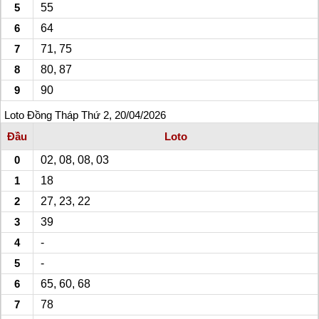
5
55
6
64
7
71, 75
8
80, 87
9
90
Loto Đồng Tháp Thứ 2, 20/04/2026
Đầu
Loto
0
02, 08, 08, 03
1
18
2
27, 23, 22
3
39
4
-
5
-
6
65, 60, 68
7
78