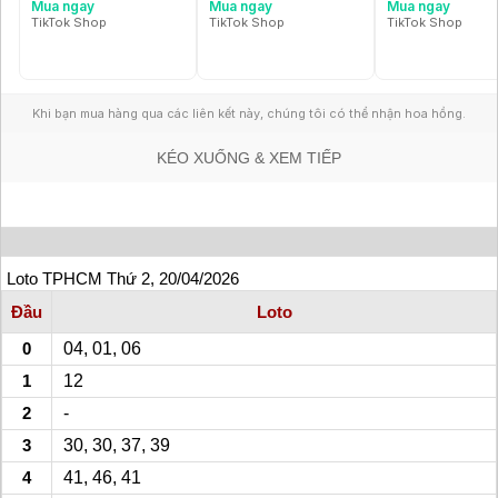
KÉO XUỐNG & XEM TIẾP
Loto TPHCM Thứ 2, 20/04/2026
Đầu
Loto
0
04, 01, 06
1
12
2
-
3
30, 30, 37, 39
4
41, 46, 41