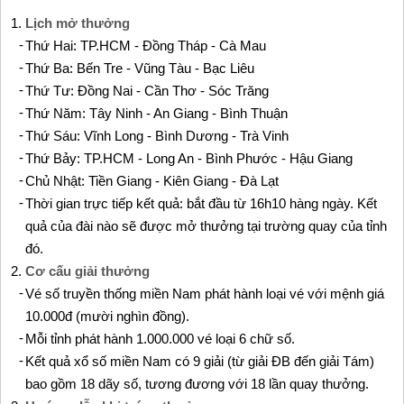
Lịch mở thưởng
Thứ Hai: TP.HCM - Đồng Tháp - Cà Mau
Thứ Ba: Bến Tre - Vũng Tàu - Bạc Liêu
Thứ Tư: Đồng Nai - Cần Thơ - Sóc Trăng
Thứ Năm: Tây Ninh - An Giang - Bình Thuận
Thứ Sáu: Vĩnh Long - Bình Dương - Trà Vinh
Thứ Bảy: TP.HCM - Long An - Bình Phước - Hậu Giang
Chủ Nhật: Tiền Giang - Kiên Giang - Đà Lạt
Thời gian trực tiếp kết quả: bắt đầu từ 16h10 hàng ngày. Kết
quả của đài nào sẽ được mở thưởng tại trường quay của tỉnh
đó.
Cơ cấu giải thưởng
Vé số truyền thống miền Nam phát hành loại vé với mệnh giá
10.000đ (mười nghìn đồng).
Mỗi tỉnh phát hành 1.000.000 vé loại 6 chữ số.
Kết quả xổ số miền Nam có 9 giải (từ giải ĐB đến giải Tám)
bao gồm 18 dãy số, tương đương với 18 lần quay thưởng.