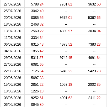
27/07/2026
5788
24
7701
81
3632
50
25/07/2026
3042
40
--
--
20/07/2026
0085
56
9575
01
5362
66
18/07/2026
2468
82
--
--
13/07/2026
2560
22
4390
97
3034
04
11/07/2026
3334
64
--
--
06/07/2026
8315
48
4978
52
7383
23
04/07/2026
1855
42
--
--
29/06/2026
5311
37
9742
45
4691
64
27/06/2026
6081
65
--
--
22/06/2026
7125
54
5249
22
5423
73
20/06/2026
5697
33
--
--
15/06/2026
2851
22
1053
18
2902
35
13/06/2026
1226
19
--
--
08/06/2026
9252
61
4001
62
8411
22
06/06/2026
0945
80
--
--