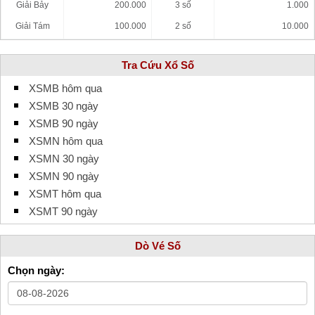
Giải Bảy
200.000
3 số
1.000
Giải Tám
100.000
2 số
10.000
Tra Cứu Xổ Số
XSMB hôm qua
XSMB 30 ngày
XSMB 90 ngày
XSMN hôm qua
XSMN 30 ngày
XSMN 90 ngày
XSMT hôm qua
XSMT 90 ngày
Dò Vé Số
Chọn ngày: