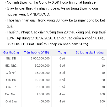
Nơi lĩnh thưởng: Tại Công ty XSKT của tỉnh phát hành vé.
Giấy tờ cần thiết khi nhận thưởng: Vé số trúng thưởng còn
nguyên vẹn, CMND/CCCD.
Thời hạn nhận giải: Trong vòng 30 ngày kể từ ngày công bố kết
quả.
Thuế thu nhập: Các giải thưởng trên 20 triệu đồng phải nộp thuế
10%. (Áp dụng từ 01/07/2026. Căn cứ vào điểm a khoản 6 Điều
3 và Điều 15 Luật Thuế thu nhập cá nhân năm 2025).
Giải thưởng
Tiền thưởng (VNĐ)
Trùng
Số lượng giải thưởng
Giải ĐB
2.000.000.000
6 số
01
Giải Nhất
30.000.000
5 số
10
Giải Nhì
15.000.000
5 số
10
Giải Ba
10.000.000
5 số
20
Giải Tư
3.000.000
5 số
70
Giải Năm
1.000.000
4 số
100
Giải Sáu
400.000
4 số
300