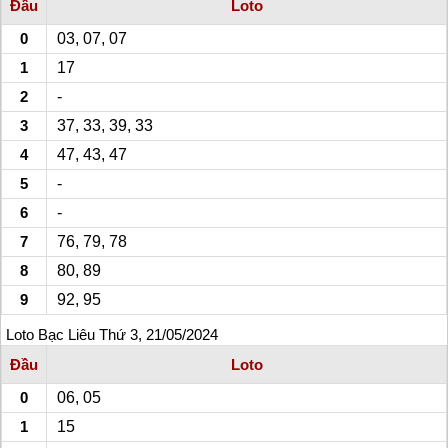
Đầu
Loto
0
03, 07, 07
1
17
2
-
3
37, 33, 39, 33
4
47, 43, 47
5
-
6
-
7
76, 79, 78
8
80, 89
9
92, 95
Loto Bạc Liêu Thứ 3, 21/05/2024
Đầu
Loto
0
06, 05
1
15