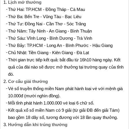
Lịch mở thưởng
Thứ Hai: TP.HCM - Đồng Tháp - Cà Mau
Thứ Ba: Bến Tre - Vũng Tàu - Bạc Liêu
Thứ Tư: Đồng Nai - Cần Thơ - Sóc Trăng
Thứ Năm: Tây Ninh - An Giang - Bình Thuận
Thứ Sáu: Vĩnh Long - Bình Dương - Trà Vinh
Thứ Bảy: TP.HCM - Long An - Bình Phước - Hậu Giang
Chủ Nhật: Tiền Giang - Kiên Giang - Đà Lạt
Thời gian trực tiếp kết quả: bắt đầu từ 16h10 hàng ngày. Kết
quả của đài nào sẽ được mở thưởng tại trường quay của tỉnh
đó.
Cơ cấu giải thưởng
Vé số truyền thống miền Nam phát hành loại vé với mệnh giá
10.000đ (mười nghìn đồng).
Mỗi tỉnh phát hành 1.000.000 vé loại 6 chữ số.
Kết quả xổ số miền Nam có 9 giải (từ giải ĐB đến giải Tám)
bao gồm 18 dãy số, tương đương với 18 lần quay thưởng.
Hướng dẫn khi trúng thưởng