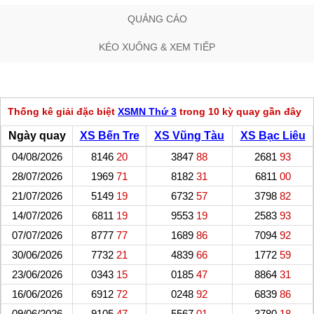
QUẢNG CÁO
KÉO XUỐNG & XEM TIẾP
Thống kê giải đặc biệt
XSMN Thứ 3
trong 10 kỳ quay gần đây
Ngày quay
XS Bến Tre
XS Vũng Tàu
XS Bạc Liêu
04/08/2026
8146
20
3847
88
2681
93
28/07/2026
1969
71
8182
31
6811
00
21/07/2026
5149
19
6732
57
3798
82
14/07/2026
6811
19
9553
19
2583
93
07/07/2026
8777
77
1689
86
7094
92
30/06/2026
7732
21
4839
66
1772
59
23/06/2026
0343
15
0185
47
8864
31
16/06/2026
6912
72
0248
92
6839
86
09/06/2026
9105
47
5567
01
3780
18