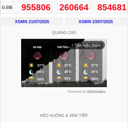
955806
260664
854681
G.ĐB
XSMN 21/07/2025
XSMN 23/07/2025
QUẢNG CÁO
Tìm hiểu thêm
arrow_forward_ios
Powered by 
GliaStudios
Mute
KÉO XUỐNG & XEM TIẾP