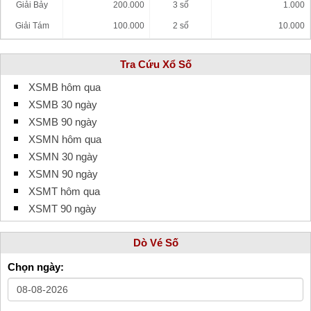
Giải Bảy
200.000
3 số
1.000
Giải Tám
100.000
2 số
10.000
Tra Cứu Xổ Số
XSMB hôm qua
XSMB 30 ngày
XSMB 90 ngày
XSMN hôm qua
XSMN 30 ngày
XSMN 90 ngày
XSMT hôm qua
XSMT 90 ngày
Dò Vé Số
Chọn ngày: