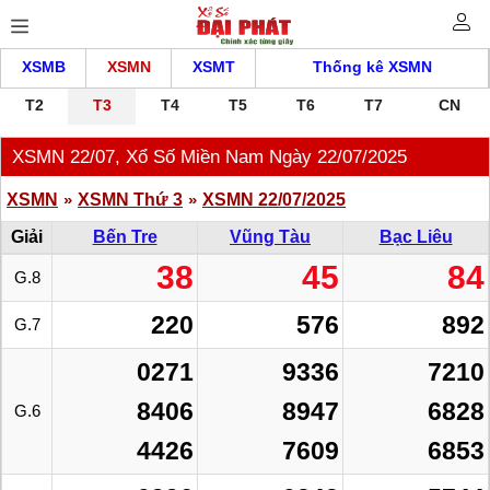
XSMB
XSMN
XSMT
Thống kê XSMN
T2
T3
T4
T5
T6
T7
CN
XSMN 22/07, Xổ Số Miền Nam Ngày 22/07/2025
XSMN
»
XSMN Thứ 3
»
XSMN 22/07/2025
Giải
Bến Tre
Vũng Tàu
Bạc Liêu
38
45
84
G.8
220
576
892
G.7
0271
9336
7210
8406
8947
6828
G.6
4426
7609
6853