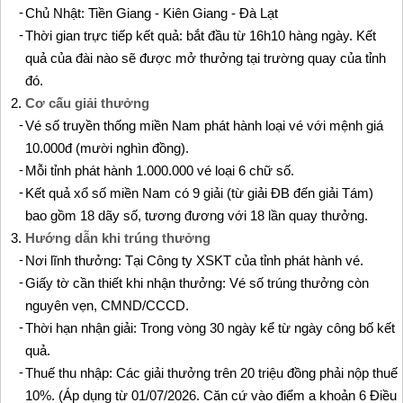
Chủ Nhật: Tiền Giang - Kiên Giang - Đà Lạt
Thời gian trực tiếp kết quả: bắt đầu từ 16h10 hàng ngày. Kết
quả của đài nào sẽ được mở thưởng tại trường quay của tỉnh
đó.
Cơ cấu giải thưởng
Vé số truyền thống miền Nam phát hành loại vé với mệnh giá
10.000đ (mười nghìn đồng).
Mỗi tỉnh phát hành 1.000.000 vé loại 6 chữ số.
Kết quả xổ số miền Nam có 9 giải (từ giải ĐB đến giải Tám)
bao gồm 18 dãy số, tương đương với 18 lần quay thưởng.
Hướng dẫn khi trúng thưởng
Nơi lĩnh thưởng: Tại Công ty XSKT của tỉnh phát hành vé.
Giấy tờ cần thiết khi nhận thưởng: Vé số trúng thưởng còn
nguyên vẹn, CMND/CCCD.
Thời hạn nhận giải: Trong vòng 30 ngày kể từ ngày công bố kết
quả.
Thuế thu nhập: Các giải thưởng trên 20 triệu đồng phải nộp thuế
10%. (Áp dụng từ 01/07/2026. Căn cứ vào điểm a khoản 6 Điều