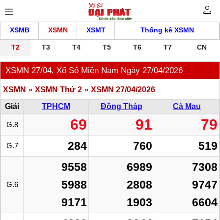
XSMB
XSMN
XSMT
Thống kê XSMN
T2
T3
T4
T5
T6
T7
CN
XSMN 27/04, Xổ Số Miền Nam Ngày 27/04/2026
XSMN
»
XSMN Thứ 2
»
XSMN 27/04/2026
Giải
TPHCM
Đồng Tháp
Cà Mau
69
91
79
G.8
284
760
519
G.7
9558
6989
7308
5988
2808
9747
G.6
9171
1903
6604