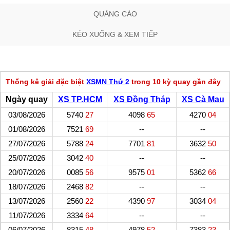
QUẢNG CÁO
KÉO XUỐNG & XEM TIẾP
Thống kê giải đặc biệt
XSMN Thứ 2
trong 10 kỳ quay gần đây
Ngày quay
XS TP.HCM
XS Đồng Tháp
XS Cà Mau
03/08/2026
5740
27
4098
65
4270
04
01/08/2026
7521
69
--
--
27/07/2026
5788
24
7701
81
3632
50
25/07/2026
3042
40
--
--
20/07/2026
0085
56
9575
01
5362
66
18/07/2026
2468
82
--
--
13/07/2026
2560
22
4390
97
3034
04
11/07/2026
3334
64
--
--
06/07/2026
8315
48
4978
52
7383
23