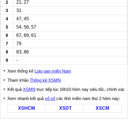
2
21, 27
3
31
4
47, 45
5
54, 56, 57
6
67, 69, 61
7
79
8
83, 86
9
-
Xem thống kê
Loto gan miền Nam
Tham khảo
Thống kê XSMN
Kết quả
XSMN
trực tiếp lúc 16h10 hôm nay siêu tốc, chính xác
Xem nhanh kết quả
xổ số
các tỉnh miền nam thứ 2 hôm nay:
XSHCM
XSDT
XSCM