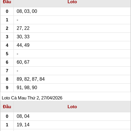
Đầu
Loto
0
08, 03, 00
1
-
2
27, 22
3
30, 33
4
44, 49
5
-
6
60, 67
7
-
8
89, 82, 87, 84
9
91, 98, 90
Loto Cà Mau Thứ 2, 27/04/2026
Đầu
Loto
0
08, 04
1
19, 14