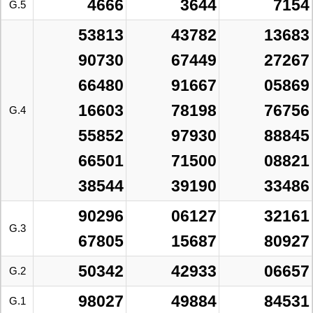
4666
3644
7154
G.5
53813
43782
13683
90730
67449
27267
66480
91667
05869
16603
78198
76756
G.4
55852
97930
88845
66501
71500
08821
38544
39190
33486
90296
06127
32161
G.3
67805
15687
80927
50342
42933
06657
G.2
98027
49884
84531
G.1