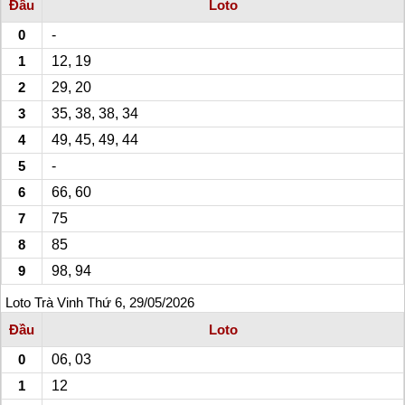
Đầu
Loto
0
-
1
12, 19
2
29, 20
3
35, 38, 38, 34
4
49, 45, 49, 44
5
-
6
66, 60
7
75
8
85
9
98, 94
Loto Trà Vinh Thứ 6, 29/05/2026
Đầu
Loto
0
06, 03
1
12