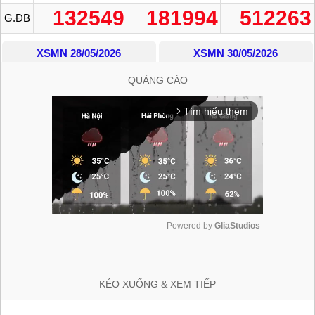
132549
181994
512263
G.ĐB
XSMN 28/05/2026
XSMN 30/05/2026
QUẢNG CÁO
Tìm hiểu thêm
arrow_forward_ios
Powered by 
GliaStudios
Mute
KÉO XUỐNG & XEM TIẾP