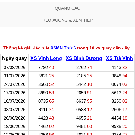
QUẢNG CÁO
KÉO XUỐNG & XEM TIẾP
Thống kê giải đặc biệt
XSMN Thứ 6
trong 10 kỳ quay gần đây
Ngày quay
XS Vĩnh Long
XS Bình Dương
XS Trà Vinh
07/08/2026
7792
40
2762
74
4143
82
31/07/2026
3821
25
2185
35
3849
94
24/07/2026
3560
52
5442
10
0074
03
17/07/2026
8990
58
2659
91
5613
24
10/07/2026
0735
65
6637
95
3250
02
03/07/2026
9111
34
0588
12
2606
17
26/06/2026
4423
48
4655
21
4454
18
19/06/2026
4462
02
9451
00
9985
20
12/06/2026
8056
96
3631
93
2354
77