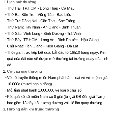
Lịch mở thưởng
Thứ Hai: TP.HCM - Đồng Tháp - Cà Mau
Thứ Ba: Bến Tre - Vũng Tàu - Bạc Liêu
Thứ Tư: Đồng Nai - Cần Thơ - Sóc Trăng
Thứ Năm: Tây Ninh - An Giang - Bình Thuận
Thứ Sáu: Vĩnh Long - Bình Dương - Trà Vinh
Thứ Bảy: TP.HCM - Long An - Bình Phước - Hậu Giang
Chủ Nhật: Tiền Giang - Kiên Giang - Đà Lạt
Thời gian trực tiếp kết quả: bắt đầu từ 16h10 hàng ngày. Kết
quả của đài nào sẽ được mở thưởng tại trường quay của tỉnh
đó.
Cơ cấu giải thưởng
Vé số truyền thống miền Nam phát hành loại vé với mệnh giá
10.000đ (mười nghìn đồng).
Mỗi tỉnh phát hành 1.000.000 vé loại 6 chữ số.
Kết quả xổ số miền Nam có 9 giải (từ giải ĐB đến giải Tám)
bao gồm 18 dãy số, tương đương với 18 lần quay thưởng.
Hướng dẫn khi trúng thưởng