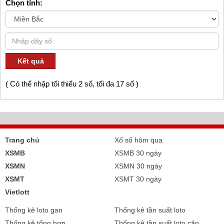
Chọn tỉnh:
Kết quả
( Có thể nhập tối thiểu 2 số, tối đa 17 số )
Trang chủ
Xổ số hôm qua
XSMB
XSMB 30 ngày
XSMN
XSMN 30 ngày
XSMT
XSMT 30 ngày
Vietlott
Thống kê loto gan
Thống kê tần suất loto
Thống kê tổng hợp
Thống kê tần suất loto cặp