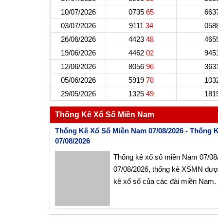
10/07/2026
0735
65
663
03/07/2026
9111
34
058
26/06/2026
4423
48
465
19/06/2026
4462
02
945
12/06/2026
8056
96
363
05/06/2026
5919
78
103
29/05/2026
1325
49
181
Thống Kê Xổ Số Miền Nam
Thống Kê Xổ Số Miền Nam 07/08/2026 - Thống
07/08/2026
Thống kê xổ số miền Nam 07/08
07/08/2026, thống kê XSMN được
kê xổ số của các đài miền Nam.