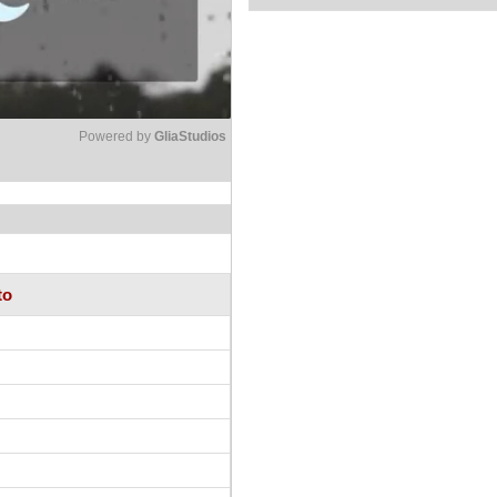
Powered by 
GliaStudios
Mute
to