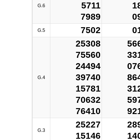
5711
1
G.6
7989
0
7502
0
G.5
25308
56
75560
33
24494
07
39740
86
G.4
15781
31
70632
59
76410
92
25227
28
G.3
15146
14