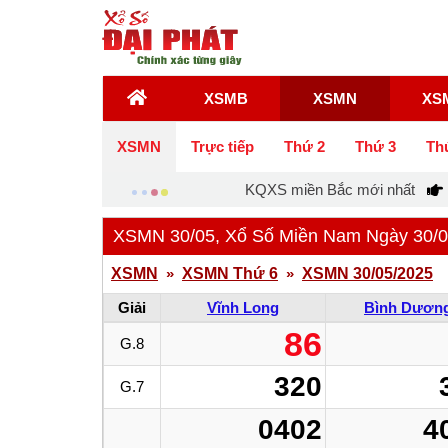
XSMB
XSMN
XS
XSMN
Trực tiếp
Thứ 2
Thứ 3
Th
KQXS miền Bắc mới nhất
XSMN 30/05, Xổ Số Miền Nam Ngày 30/0
XSMN
»
XSMN Thứ 6
»
XSMN 30/05/2025
Giải
Vĩnh Long
Bình Dươn
86
G.8
320
G.7
0402
4