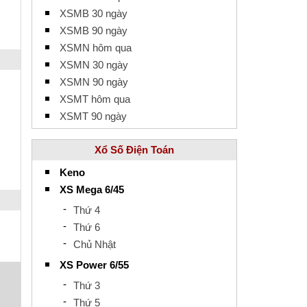
XSMB 30 ngày
XSMB 90 ngày
XSMN hôm qua
XSMN 30 ngày
XSMN 90 ngày
XSMT hôm qua
XSMT 90 ngày
Xổ Số Điện Toán
Keno
XS Mega 6/45
Thứ 4
Thứ 6
Chủ Nhật
XS Power 6/55
Thứ 3
Thứ 5