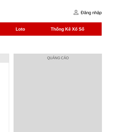
Đăng nhập
Loto
Thống Kê Xổ Số
QUẢNG CÁO