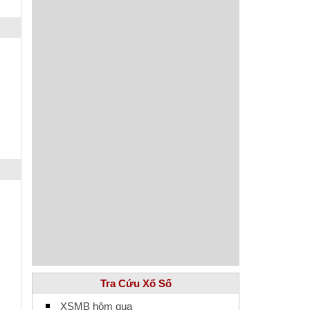
Tra Cứu Xổ Số
XSMB hôm qua