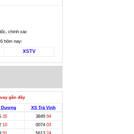
tốc, chính xác
 6 hôm nay:
XSTV
quay gần đây
h Dương
XS Trà Vinh
5
35
3849
94
2
10
0074
03
9
91
5613
24