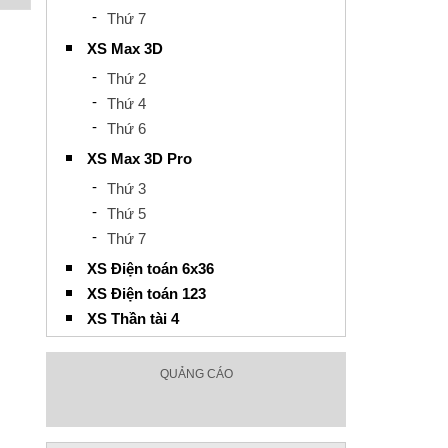
Thứ 7
XS Max 3D
Thứ 2
Thứ 4
Thứ 6
XS Max 3D Pro
Thứ 3
Thứ 5
Thứ 7
XS Điện toán 6x36
XS Điện toán 123
XS Thần tài 4
QUẢNG CÁO