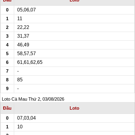
0
05,06,07
1
11
2
22,22
3
31,37
4
46,49
5
58,57,57
6
61,61,62,65
7
-
8
85
9
-
Loto Cà Mau Thứ 2, 03/08/2026
Đầu
Loto
0
07,03,04
1
10