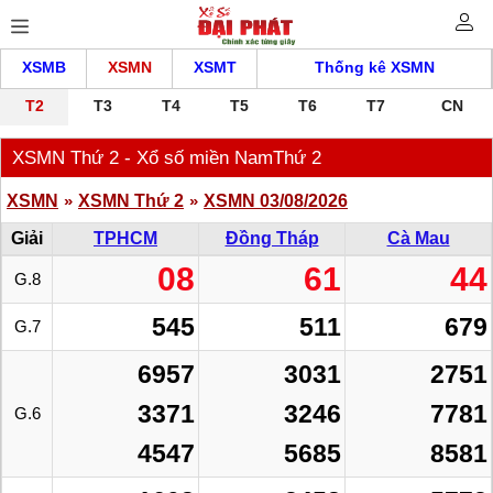
XSMB
XSMN
XSMT
Thống kê XSMN
T2
T3
T4
T5
T6
T7
CN
XSMN Thứ 2 - Xổ số miền NamThứ 2
XSMN
»
XSMN Thứ 2
»
XSMN 03/08/2026
Giải
TPHCM
Đồng Tháp
Cà Mau
08
61
44
G.8
545
511
679
G.7
6957
3031
2751
3371
3246
7781
G.6
4547
5685
8581