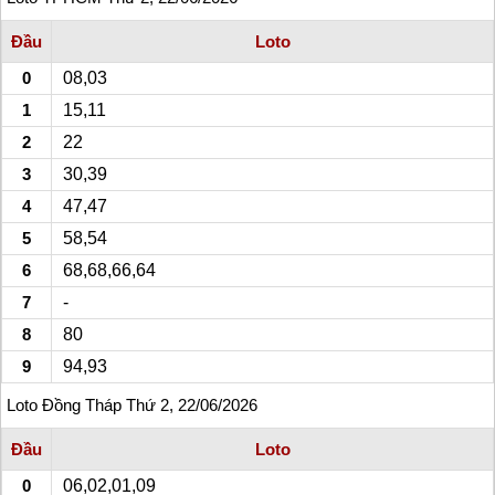
Đầu
Loto
0
08,03
1
15,11
2
22
3
30,39
4
47,47
5
58,54
6
68,68,66,64
7
-
8
80
9
94,93
Loto Đồng Tháp Thứ 2, 22/06/2026
Đầu
Loto
0
06,02,01,09