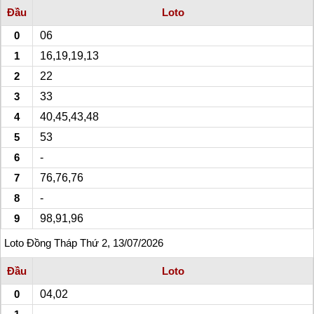
Đầu
Loto
0
06
1
16,19,19,13
2
22
3
33
4
40,45,43,48
5
53
6
-
7
76,76,76
8
-
9
98,91,96
Loto Đồng Tháp Thứ 2, 13/07/2026
Đầu
Loto
0
04,02