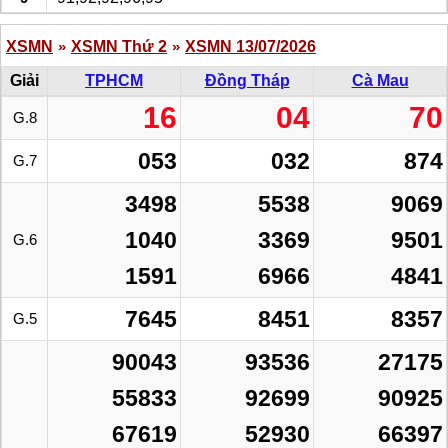
XSMN
»
XSMN Thứ 2
»
XSMN 13/07/2026
Giải
TPHCM
Đồng Tháp
Cà Mau
16
04
70
G.8
053
032
874
G.7
3498
5538
9069
1040
3369
9501
G.6
1591
6966
4841
7645
8451
8357
G.5
90043
93536
27175
55833
92699
90925
67619
52930
66397