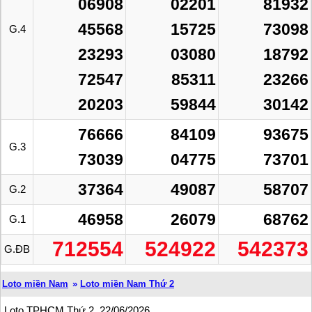
06908
02201
81932
45568
15725
73098
G.4
23293
03080
18792
72547
85311
23266
20203
59844
30142
76666
84109
93675
G.3
73039
04775
73701
37364
49087
58707
G.2
46958
26079
68762
G.1
712554
524922
542373
G.ĐB
Loto miền Nam
Loto miền Nam Thứ 2
Loto TPHCM Thứ 2, 22/06/2026