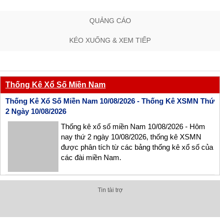
QUẢNG CÁO
KÉO XUỐNG & XEM TIẾP
Thống Kê Xổ Số Miền Nam
Thống Kê Xổ Số Miền Nam 10/08/2026 - Thống Kê XSMN Thứ
2 Ngày 10/08/2026
Thống kê xổ số miền Nam 10/08/2026 - Hôm
nay thứ 2 ngày 10/08/2026, thống kê XSMN
được phân tích từ các bảng thống kê xổ số của
các đài miền Nam.
Tin tài trợ