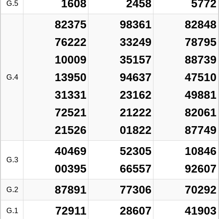
1608
2458
5772
G.5
82375
98361
82848
76222
33249
78795
10009
35157
88739
13950
94637
47510
G.4
31331
23162
49881
72521
21222
82061
21526
01822
87749
40469
52305
10846
G.3
00395
66557
92607
87891
77306
70292
G.2
72911
28607
41903
G.1