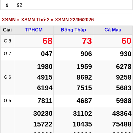
9
92
XSMN
»
XSMN Thứ 2
»
XSMN 22/06/2026
Giải
TPHCM
Đồng Tháp
Cà Mau
68
73
60
G.8
047
906
930
G.7
1980
1959
6278
4915
8692
9258
G.6
6194
7515
5683
7811
4687
5988
G.5
30230
31102
48364
15722
10435
75488