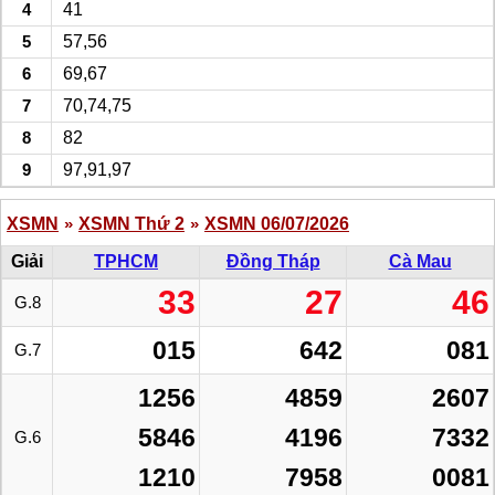
4
41
5
57,56
6
69,67
7
70,74,75
8
82
9
97,91,97
XSMN
»
XSMN Thứ 2
»
XSMN 06/07/2026
Giải
TPHCM
Đồng Tháp
Cà Mau
33
27
46
G.8
015
642
081
G.7
1256
4859
2607
5846
4196
7332
G.6
1210
7958
0081