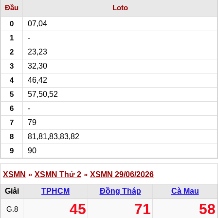
Đầu
Loto
0
07,04
1
-
2
23,23
3
32,30
4
46,42
5
57,50,52
6
-
7
79
8
81,81,83,83,82
9
90
XSMN
»
XSMN Thứ 2
»
XSMN 29/06/2026
Giải
TPHCM
Đồng Tháp
Cà Mau
45
71
58
G.8