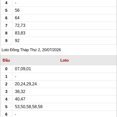
4
-
5
56
6
64
7
72,73
8
83,83
9
92
Loto Đồng Tháp Thứ 2, 20/07/2026
Đầu
Loto
0
07,09,01
1
-
2
20,24,29,24
3
38,32
4
40,47
5
53,50,58,58,58
6
-