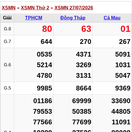
XSMN
»
XSMN Thứ 2
»
XSMN 27/07/2026
Giải
TPHCM
Đồng Tháp
Cà Mau
80
63
01
G.8
644
270
267
G.7
0535
4371
5091
5214
3269
1031
G.6
4780
3131
5047
9985
8664
9369
G.5
01186
69999
33690
79553
50385
44805
77566
77699
11091