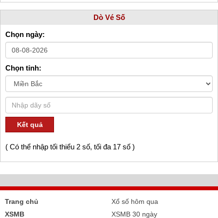
Dò Vé Số
Chọn ngày:
Chọn tỉnh:
Kết quả
( Có thể nhập tối thiểu 2 số, tối đa 17 số )
Trang chủ
Xổ số hôm qua
XSMB
XSMB 30 ngày