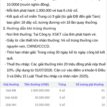
10.000đ (mười nghìn đồng).
Mỗi tỉnh phát hành 1.000.000 vé loại 6 chữ số.
Kết quả xổ số miền Trung có 9 giải (từ giải ĐB đến giải Tám)
bao gồm 18 dãy số, tương đương với 18 lần quay thưởng.
Hướng dẫn khi trúng thưởng
Nơi lĩnh thưởng: Tại Công ty XSKT của tỉnh phát hành vé.
Giấy tờ cần thiết khi nhận thưởng: Vé số trúng thưởng còn
nguyên vẹn, CMND/CCCD.
Thời hạn nhận giải: Trong vòng 30 ngày kể từ ngày công bố kết
quả.
Thuế thu nhập: Các giải thưởng trên 20 triệu đồng phải nộp thuế
10%. (Áp dụng từ 01/07/2026. Căn cứ vào điểm a khoản 6 Điều
3 và Điều 15 Luật Thuế thu nhập cá nhân năm 2025).
Giải thưởng
Tiền thưởng (VNĐ)
Trùng
Số lượng giải thưởng
Giải ĐB
2.000.000.000
6 số
01
Giải Nhất
30.000.000
5 số
10
Giải Nhì
15.000.000
5 số
10