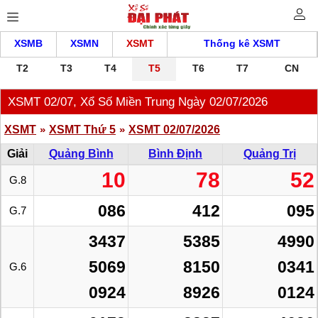
XSMB
XSMN
XSMT
Thống kê XSMT
T2
T3
T4
T5
T6
T7
CN
XSMT 02/07, Xổ Số Miền Trung Ngày 02/07/2026
XSMT
»
XSMT Thứ 5
»
XSMT 02/07/2026
Giải
Quảng Bình
Bình Định
Quảng Trị
10
78
52
G.8
086
412
095
G.7
3437
5385
4990
5069
8150
0341
G.6
0924
8926
0124