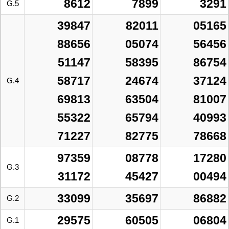
8612
7899
3291
G.5
39847
82011
05165
88656
05074
56456
51147
58395
86754
58717
24674
37124
G.4
69813
63504
81007
55322
65794
40993
71227
82775
78668
97359
08778
17280
G.3
31172
45427
00494
33099
35697
86882
G.2
29575
60505
06804
G.1