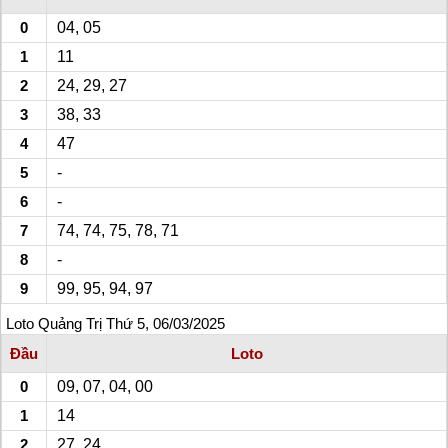
0
04, 05
1
11
2
24, 29, 27
3
38, 33
4
47
5
-
6
-
7
74, 74, 75, 78, 71
8
-
9
99, 95, 94, 97
Loto Quảng Trị Thứ 5, 06/03/2025
Đầu
Loto
0
09, 07, 04, 00
1
14
2
27, 24