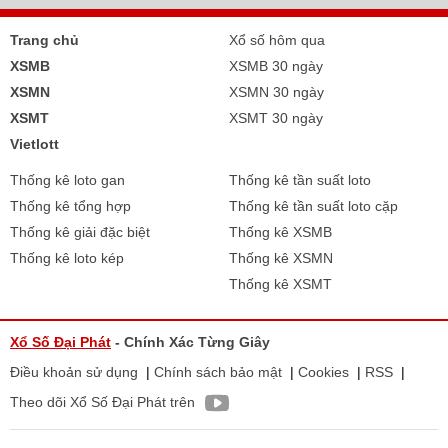
Trang chủ
Xổ số hôm qua
XSMB
XSMB 30 ngày
XSMN
XSMN 30 ngày
XSMT
XSMT 30 ngày
Vietlott
Thống kê loto gan
Thống kê tần suất loto
Thống kê tổng hợp
Thống kê tần suất loto cặp
Thống kê giải đặc biệt
Thống kê XSMB
Thống kê loto kép
Thống kê XSMN
Thống kê XSMT
Xổ Số Đại Phát
- Chính Xác Từng Giây
Điều khoản sử dụng
|
Chính sách bảo mật
|
Cookies
|
RSS
|
Theo dõi Xổ Số Đại Phát trên