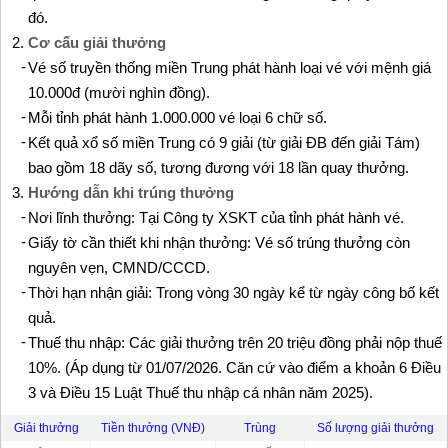
đó.
Cơ cấu giải thưởng
Vé số truyền thống miền Trung phát hành loại vé với mệnh giá
10.000đ (mười nghìn đồng).
Mỗi tỉnh phát hành 1.000.000 vé loại 6 chữ số.
Kết quả xổ số miền Trung có 9 giải (từ giải ĐB đến giải Tám)
bao gồm 18 dãy số, tương đương với 18 lần quay thưởng.
Hướng dẫn khi trúng thưởng
Nơi lĩnh thưởng: Tại Công ty XSKT của tỉnh phát hành vé.
Giấy tờ cần thiết khi nhận thưởng: Vé số trúng thưởng còn
nguyên vẹn, CMND/CCCD.
Thời hạn nhận giải: Trong vòng 30 ngày kể từ ngày công bố kết
quả.
Thuế thu nhập: Các giải thưởng trên 20 triệu đồng phải nộp thuế
10%. (Áp dụng từ 01/07/2026. Căn cứ vào điểm a khoản 6 Điều
3 và Điều 15 Luật Thuế thu nhập cá nhân năm 2025).
Giải thưởng
Tiền thưởng (VNĐ)
Trùng
Số lượng giải thưởng