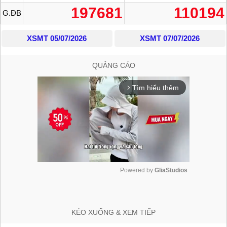
197681
110194
G.ĐB
XSMT 05/07/2026
XSMT 07/07/2026
QUẢNG CÁO
Tìm hiểu thêm
arrow_forward_ios
Powered by 
GliaStudios
Mute
KÉO XUỐNG & XEM TIẾP