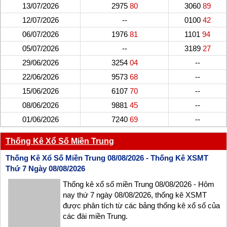
13/07/2026
2975
80
3060
89
12/07/2026
--
0100
42
06/07/2026
1976
81
1101
94
05/07/2026
--
3189
27
29/06/2026
3254
04
--
22/06/2026
9573
68
--
15/06/2026
6107
70
--
08/06/2026
9881
45
--
01/06/2026
7240
69
--
Thống Kê Xổ Số Miền Trung
Thống Kê Xổ Số Miền Trung 08/08/2026 - Thống Kê XSMT
Thứ 7 Ngày 08/08/2026
Thống kê xổ số miền Trung 08/08/2026 - Hôm
nay thứ 7 ngày 08/08/2026, thống kê XSMT
được phân tích từ các bảng thống kê xổ số của
các đài miền Trung.