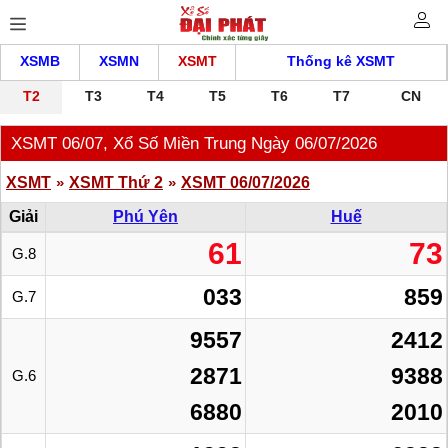
XSMB
XSMN
XSMT
Thống kê XSMT
T2
T3
T4
T5
T6
T7
CN
XSMT 06/07, Xổ Số Miền Trung Ngày 06/07/2026
XSMT
»
XSMT Thứ 2
»
XSMT 06/07/2026
Giải
Phú Yên
Huế
61
73
G.8
033
859
G.7
9557
2412
2871
9388
G.6
6880
2010