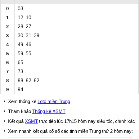
0
03
1
12, 10
2
28, 27
3
30, 31, 39
4
49, 46
5
59, 55
6
65
7
73
8
88, 82, 82
9
94
Xem thống kê
Loto miền Trung
Tham khảo
Thống kê XSMT
Kết quả
XSMT
trực tiếp lúc 17h15 hôm nay siêu tốc, chính xác
Xem nhanh kết quả xổ số các tỉnh miền Trung thứ 2 hôm nay: