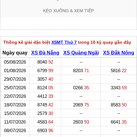
KÉO XUỐNG & XEM TIẾP
Thống kê giải đặc biệt
XSMT Thứ 7
trong 10 kỳ quay gần đây
Ngày quay
XS Đà Nẵng
XS Quảng Ngãi
XS Đắk Nông
05/08/2026
8040
92
--
--
01/08/2026
6799
99
8203
71
5816
22
29/07/2026
3057
40
--
--
25/07/2026
8124
05
0266
35
3343
59
22/07/2026
4412
39
--
--
18/07/2026
8749
42
2069
75
8583
50
15/07/2026
2579
30
--
--
11/07/2026
4583
64
2603
93
6641
35
08/07/2026
6903
96
--
--