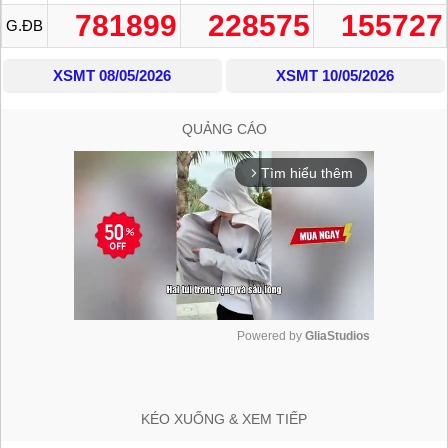
781899
228575
155727
G.ĐB
XSMT 08/05/2026
XSMT 10/05/2026
QUẢNG CÁO
Tìm hiểu thêm
arrow_forward_ios
Powered by 
GliaStudios
Mute
KÉO XUỐNG & XEM TIẾP