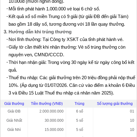
10.000đ (mười nghìn đồng).
Mỗi tỉnh phát hành 1.000.000 vé loại 6 chữ số.
Kết quả xổ số miền Trung có 9 giải (từ giải ĐB đến giải Tám)
bao gồm 18 dãy số, tương đương với 18 lần quay thưởng.
Hướng dẫn khi trúng thưởng
Nơi lĩnh thưởng: Tại Công ty XSKT của tỉnh phát hành vé.
Giấy tờ cần thiết khi nhận thưởng: Vé số trúng thưởng còn
nguyên vẹn, CMND/CCCD.
Thời hạn nhận giải: Trong vòng 30 ngày kể từ ngày công bố kết
quả.
Thuế thu nhập: Các giải thưởng trên 20 triệu đồng phải nộp thuế
10%. (Áp dụng từ 01/07/2026. Căn cứ vào điểm a khoản 6 Điều
3 và Điều 15 Luật Thuế thu nhập cá nhân năm 2025).
Giải thưởng
Tiền thưởng (VNĐ)
Trùng
Số lượng giải thưởng
Giải ĐB
2.000.000.000
6 số
01
Giải Nhất
30.000.000
5 số
10
Giải Nhì
15.000.000
5 số
10