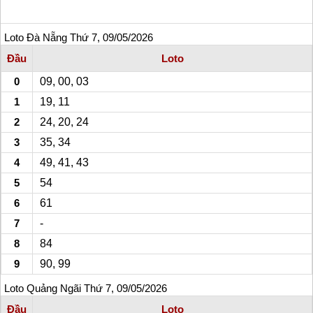
Loto Đà Nẵng Thứ 7, 09/05/2026
Đầu
Loto
0
09, 00, 03
1
19, 11
2
24, 20, 24
3
35, 34
4
49, 41, 43
5
54
6
61
7
-
8
84
9
90, 99
Loto Quảng Ngãi Thứ 7, 09/05/2026
Đầu
Loto