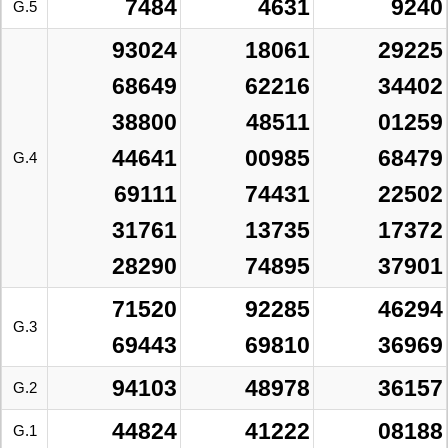
7484
4631
9240
G.5
93024
18061
29225
68649
62216
34402
38800
48511
01259
44641
00985
68479
G.4
69111
74431
22502
31761
13735
17372
28290
74895
37901
71520
92285
46294
G.3
69443
69810
36969
94103
48978
36157
G.2
44824
41222
08188
G.1