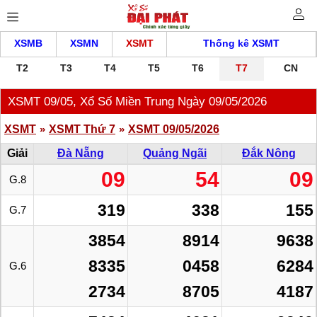
XSMB
XSMN
XSMT
Thống kê XSMT
T2
T3
T4
T5
T6
T7
CN
XSMT 09/05, Xổ Số Miền Trung Ngày 09/05/2026
XSMT
»
XSMT Thứ 7
»
XSMT 09/05/2026
Giải
Đà Nẵng
Quảng Ngãi
Đắk Nông
09
54
09
G.8
319
338
155
G.7
3854
8914
9638
8335
0458
6284
G.6
2734
8705
4187