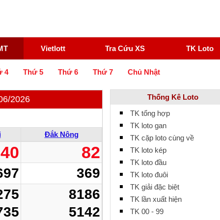
MT
Vietlott
Tra Cứu XS
TK Loto
ứ 4
Thứ 5
Thứ 6
Thứ 7
Chủ Nhật
Thống Kê Loto
06/2026
TK tổng hợp
TK loto gan
i
Đắk Nông
TK cặp loto cùng về
40
82
TK loto kép
TK loto đầu
697
369
TK loto đuôi
TK giải đặc biệt
275
8186
TK lần xuất hiện
735
5142
TK 00 - 99