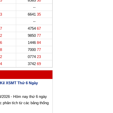
5
8583
50
--
3
6641
35
--
7
4754
67
2
9850
77
6
1446
84
8
7000
77
2
0774
23
4
3742
69
g Kê XSMT Thứ 6 Ngày
8/2026 - Hôm nay thứ 6 ngày
 phân tích từ các bảng thống
.