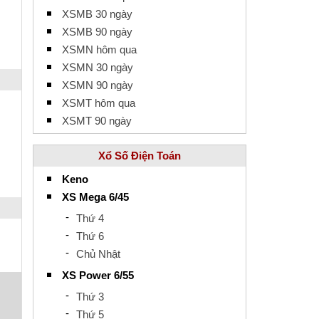
XSMB 30 ngày
XSMB 90 ngày
XSMN hôm qua
XSMN 30 ngày
XSMN 90 ngày
XSMT hôm qua
XSMT 90 ngày
Xổ Số Điện Toán
Keno
XS Mega 6/45
Thứ 4
Thứ 6
Chủ Nhật
XS Power 6/55
Thứ 3
Thứ 5