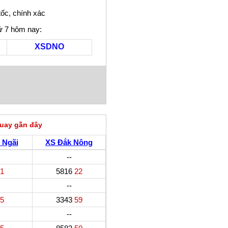
tốc, chính xác
ứ 7 hôm nay:
XSDNO
quay gần đây
 Ngãi
XS Đắk Nông
--
1
5816
22
--
5
3343
59
--