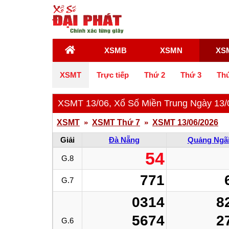
XSMB
XSMN
XS
XSMT
Trực tiếp
Thứ 2
Thứ 3
Th
XSMT 13/06, Xổ Số Miền Trung Ngày 13/
XSMT
»
XSMT Thứ 7
»
XSMT 13/06/2026
Giải
Đà Nẵng
Quảng Ngã
54
G.8
771
G.7
0314
8
5674
2
G.6