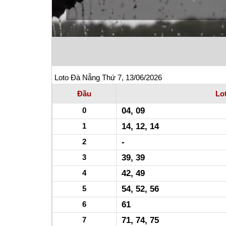
Loto Đà Nẵng Thứ 7, 13/06/2026
Đầu
Lo
0
04, 09
1
14, 12, 14
2
-
3
39, 39
4
42, 49
5
54, 52, 56
6
61
7
71, 74, 75