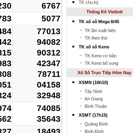
TK chu kỳ
230
6767
Thống Kê Vietlott
783
5077
TK xổ số Mega 6/45
484
77013
TK lần xuất hiện
TK theo thứ
442
94082
TK xổ số Keno
815
90312
TK Keno cơ bản
983
42347
TK Keno bổ sung
808
78711
Xổ Số Trực Tiếp Hôm Nay
XSMN (16h10)
051
04158
Tây Ninh
324
32948
An Giang
974
74085
Bình Thuận
XSMT (17h15)
562
35643
Quảng Bình
827
18493
Bình Định