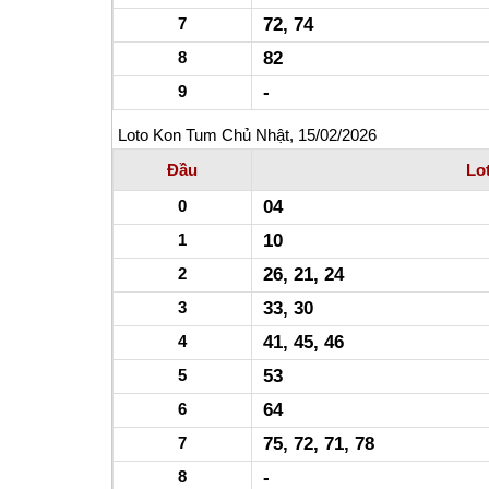
7
72, 74
8
82
9
-
Loto Kon Tum Chủ Nhật, 15/02/2026
Đầu
Lo
0
04
1
10
2
26, 21, 24
3
33, 30
4
41, 45, 46
5
53
6
64
7
75, 72, 71, 78
8
-