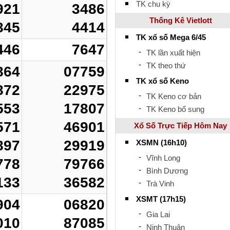
TK chu kỳ
921
3486
Thống Kê Vietlott
845
4414
TK xổ số Mega 6/45
446
7647
TK lần xuất hiện
TK theo thứ
864
07759
TK xổ số Keno
872
22975
TK Keno cơ bản
553
17807
TK Keno bổ sung
571
46901
Xổ Số Trực Tiếp Hôm Nay
897
29919
XSMN (16h10)
Vĩnh Long
778
79766
Bình Dương
133
36582
Trà Vinh
XSMT (17h15)
904
06820
Gia Lai
010
87085
Ninh Thuận