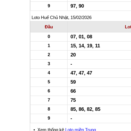
9
97, 90
Loto Huế Chủ Nhật, 15/02/2026
Đầu
Lo
0
07, 01, 08
1
15, 14, 19, 11
2
20
3
-
4
47, 47, 47
5
59
6
66
7
75
8
85, 86, 82, 85
9
-
Xem thống kê
Loto miền Trung