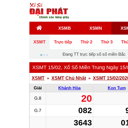
XSMB
XSMN
XS
XSMT
Trực tiếp
Thứ 2
Thứ 3
Th
Đang TT trực tiếp xổ số miền Bắc
XSMT 15/02, Xổ Số Miền Trung Ngày 15/
XSMT
»
XSMT Chủ Nhật
»
XSMT 15/02/202
Giải
Khánh Hòa
Kon Tum
20
G.8
082
G.7
3643
0