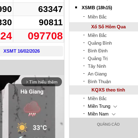
990
63347
XSMB (18h15)
Miền Bắc
330
90811
Xổ Số Hôm Qua
724
097708
Miền Bắc
Quảng Bình
Bình Định
XSMT 16/02/2026
Quảng Trị
Tây Ninh
An Giang
Bình Thuận
Tìm hiểu thêm
arrow_forward_ios
KQXS theo tỉnh
Miền Bắc
Miền Trung
Miền Nam
QUẢNG CÁO