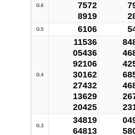
7572
7
G.6
8919
2
6106
5
G.5
11536
84
05436
46
92106
42
30162
68
G.4
27432
46
13629
26
20425
23
34819
04
G.3
64813
58