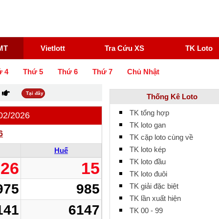
MT
Vietlott
Tra Cứu XS
TK Loto
ứ 4
Thứ 5
Thứ 6
Thứ 7
Chủ Nhật
Tại đây
Thống Kê Loto
TK tổng hợp
02/2026
TK loto gan
6
TK cặp loto cùng về
TK loto kép
Huế
TK loto đầu
26
15
TK loto đuôi
975
985
TK giải đặc biệt
TK lần xuất hiện
141
6147
TK 00 - 99