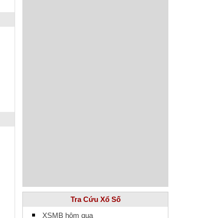
Tra Cứu Xổ Số
XSMB hôm qua