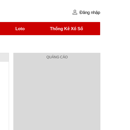
Đăng nhập
Loto
Thống Kê Xổ Số
QUẢNG CÁO