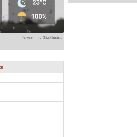
Powered by 
GliaStudios
Mute
to