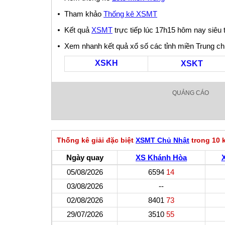
Tham khảo
Thống kê XSMT
Kết quả
XSMT
trực tiếp lúc 17h15 hôm nay siêu 
Xem nhanh kết quả xổ số các tỉnh miền Trung ch
XSKH
XSKT
QUẢNG CÁO
Thống kê giải đặc biệt
XSMT Chủ Nhật
trong 10 
Ngày quay
XS Khánh Hòa
05/08/2026
6594
14
03/08/2026
--
02/08/2026
8401
73
29/07/2026
3510
55