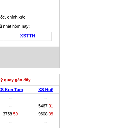
tốc, chính xác
ủ nhật hôm nay:
XSTTH
kỳ quay gần đây
XS Kon Tum
XS Huế
--
--
--
5467
31
3758
59
9608
09
--
--