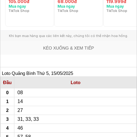
KÉO XUỐNG & XEM TIẾP
Loto Quảng Bình Thứ 5, 15/05/2025
Đầu
Loto
0
08
1
14
2
27
3
31, 33, 33
4
46
5
57, 58