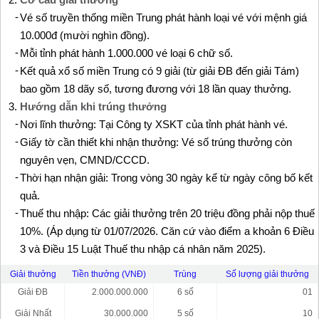
Vé số truyền thống miền Trung phát hành loại vé với mệnh giá
10.000đ (mười nghìn đồng).
Mỗi tỉnh phát hành 1.000.000 vé loại 6 chữ số.
Kết quả xổ số miền Trung có 9 giải (từ giải ĐB đến giải Tám)
bao gồm 18 dãy số, tương đương với 18 lần quay thưởng.
Hướng dẫn khi trúng thưởng
Nơi lĩnh thưởng: Tại Công ty XSKT của tỉnh phát hành vé.
Giấy tờ cần thiết khi nhận thưởng: Vé số trúng thưởng còn
nguyên vẹn, CMND/CCCD.
Thời hạn nhận giải: Trong vòng 30 ngày kể từ ngày công bố kết
quả.
Thuế thu nhập: Các giải thưởng trên 20 triệu đồng phải nộp thuế
10%. (Áp dụng từ 01/07/2026. Căn cứ vào điểm a khoản 6 Điều
3 và Điều 15 Luật Thuế thu nhập cá nhân năm 2025).
Giải thưởng
Tiền thưởng (VNĐ)
Trùng
Số lượng giải thưởng
Giải ĐB
2.000.000.000
6 số
01
Giải Nhất
30.000.000
5 số
10