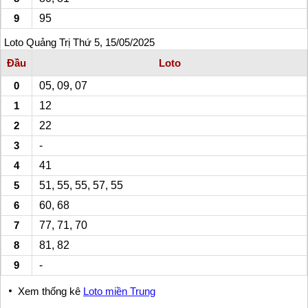
9
95
Loto Quảng Trị Thứ 5, 15/05/2025
Đầu
Loto
0
05, 09, 07
1
12
2
22
3
-
4
41
5
51, 55, 55, 57, 55
6
60, 68
7
77, 71, 70
8
81, 82
9
-
Xem thống kê
Loto miền Trung