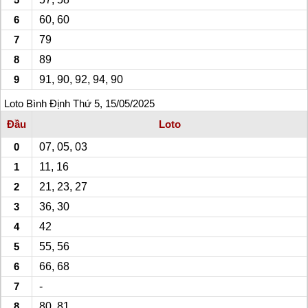
6
60, 60
7
79
8
89
9
91, 90, 92, 94, 90
Loto Bình Định Thứ 5, 15/05/2025
Đầu
Loto
0
07, 05, 03
1
11, 16
2
21, 23, 27
3
36, 30
4
42
5
55, 56
6
66, 68
7
-
8
80, 81