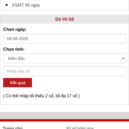
XSMT 90 ngày
Dò Vé Số
Chọn ngày:
Chọn tỉnh:
Kết quả
( Có thể nhập tối thiểu 2 số, tối đa 17 số )
Trang chủ
Xổ số hôm qua