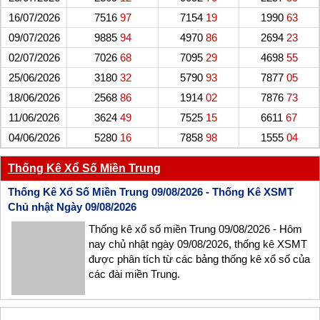
16/07/2026
7516
97
7154
19
1990
63
09/07/2026
9885
94
4970
86
2694
23
02/07/2026
7026
68
7095
29
4698
55
25/06/2026
3180
32
5790
93
7877
05
18/06/2026
2568
86
1914
02
7876
73
11/06/2026
3624
49
7525
15
6611
67
04/06/2026
5280
16
7858
98
1555
04
Thống Kê Xổ Số Miền Trung
Thống Kê Xổ Số Miền Trung 09/08/2026 - Thống Kê XSMT
Chủ nhật Ngày 09/08/2026
Thống kê xổ số miền Trung 09/08/2026 - Hôm
nay chủ nhật ngày 09/08/2026, thống kê XSMT
được phân tích từ các bảng thống kê xổ số của
các đài miền Trung.