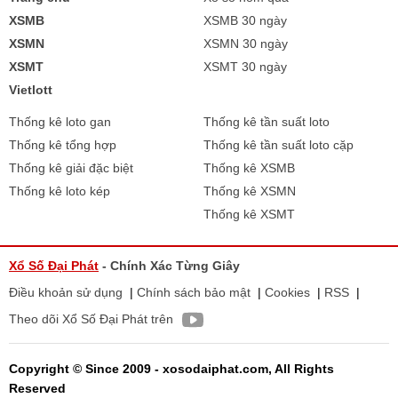
XSMB
XSMB 30 ngày
XSMN
XSMN 30 ngày
XSMT
XSMT 30 ngày
Vietlott
Thống kê loto gan
Thống kê tần suất loto
Thống kê tổng hợp
Thống kê tần suất loto cặp
Thống kê giải đặc biệt
Thống kê XSMB
Thống kê loto kép
Thống kê XSMN
Thống kê XSMT
Xổ Số Đại Phát
- Chính Xác Từng Giây
Điều khoản sử dụng
|
Chính sách bảo mật
|
Cookies
|
RSS
|
Theo dõi Xổ Số Đại Phát trên
Copyright © Since 2009 - xosodaiphat.com, All Rights
Reserved