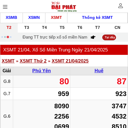
XSMB
XSMN
XSMT
Thống kê XSMT
T2
T3
T4
T5
T6
T7
CN
Đang TT trực tiếp xổ số miền Nam
Tại đây
XSMT 21/04, Xổ Số Miền Trung Ngày 21/04/2025
XSMT
»
XSMT Thứ 2
»
XSMT 21/04/2025
Giải
Phú Yên
Huế
80
87
G.8
959
923
G.7
8090
3747
2256
4532
G.6
0699
8510