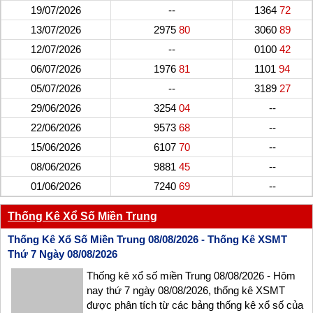
19/07/2026
--
1364
72
13/07/2026
2975
80
3060
89
12/07/2026
--
0100
42
06/07/2026
1976
81
1101
94
05/07/2026
--
3189
27
29/06/2026
3254
04
--
22/06/2026
9573
68
--
15/06/2026
6107
70
--
08/06/2026
9881
45
--
01/06/2026
7240
69
--
Thống Kê Xổ Số Miền Trung
Thống Kê Xổ Số Miền Trung 08/08/2026 - Thống Kê XSMT
Thứ 7 Ngày 08/08/2026
Thống kê xổ số miền Trung 08/08/2026 - Hôm
nay thứ 7 ngày 08/08/2026, thống kê XSMT
được phân tích từ các bảng thống kê xổ số của