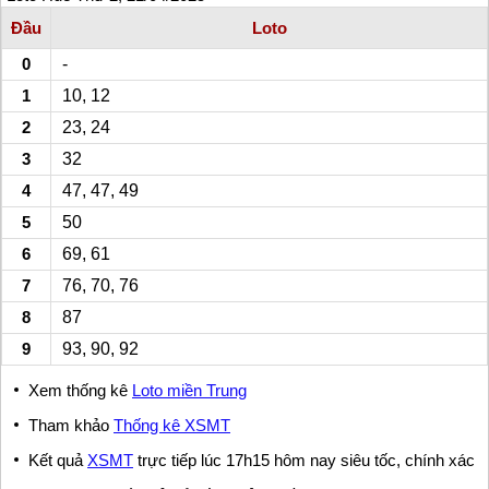
Đầu
Loto
0
-
1
10, 12
2
23, 24
3
32
4
47, 47, 49
5
50
6
69, 61
7
76, 70, 76
8
87
9
93, 90, 92
Xem thống kê
Loto miền Trung
Tham khảo
Thống kê XSMT
Kết quả
XSMT
trực tiếp lúc 17h15 hôm nay siêu tốc, chính xác