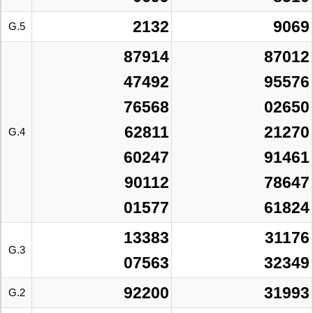
2132
9069
G.5
87914
87012
47492
95576
76568
02650
62811
21270
G.4
60247
91461
90112
78647
01577
61824
13383
31176
G.3
07563
32349
92200
31993
G.2