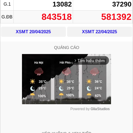
13082
37290
G.1
843518
581392
G.ĐB
XSMT 20/04/2025
XSMT 22/04/2025
QUẢNG CÁO
Tìm hiểu thêm
arrow_forward_ios
Powered by 
GliaStudios
Mute