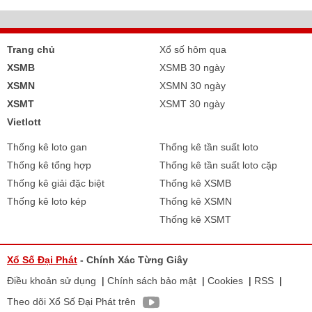
Trang chủ
Xổ số hôm qua
XSMB
XSMB 30 ngày
XSMN
XSMN 30 ngày
XSMT
XSMT 30 ngày
Vietlott
Thống kê loto gan
Thống kê tần suất loto
Thống kê tổng hợp
Thống kê tần suất loto cặp
Thống kê giải đặc biệt
Thống kê XSMB
Thống kê loto kép
Thống kê XSMN
Thống kê XSMT
Xổ Số Đại Phát
- Chính Xác Từng Giây
Điều khoản sử dụng
|
Chính sách bảo mật
|
Cookies
|
RSS
|
Theo dõi Xổ Số Đại Phát trên