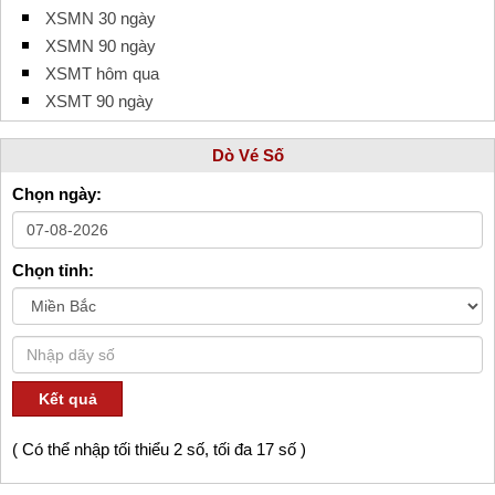
XSMN 30 ngày
XSMN 90 ngày
XSMT hôm qua
XSMT 90 ngày
Dò Vé Số
Chọn ngày:
Chọn tỉnh:
Kết quả
( Có thể nhập tối thiểu 2 số, tối đa 17 số )