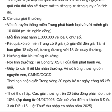
quả của đài nào sẽ được mở thưởng tại trường quay của tỉnh
đó.
Cơ cấu giải thưởng
Vé số truyền thống miền Trung phát hành loại vé với mệnh giá
10.000đ (mười nghìn đồng).
Mỗi tỉnh phát hành 1.000.000 vé loại 6 chữ số.
Kết quả xổ số miền Trung có 9 giải (từ giải ĐB đến giải Tám)
bao gồm 18 dãy số, tương đương với 18 lần quay thưởng.
Hướng dẫn khi trúng thưởng
Nơi lĩnh thưởng: Tại Công ty XSKT của tỉnh phát hành vé.
Giấy tờ cần thiết khi nhận thưởng: Vé số trúng thưởng còn
nguyên vẹn, CMND/CCCD.
Thời hạn nhận giải: Trong vòng 30 ngày kể từ ngày công bố kết
quả.
Thuế thu nhập: Các giải thưởng trên 20 triệu đồng phải nộp thuế
10%. (Áp dụng từ 01/07/2026. Căn cứ vào điểm a khoản 6 Điều
3 và Điều 15 Luật Thuế thu nhập cá nhân năm 2025).