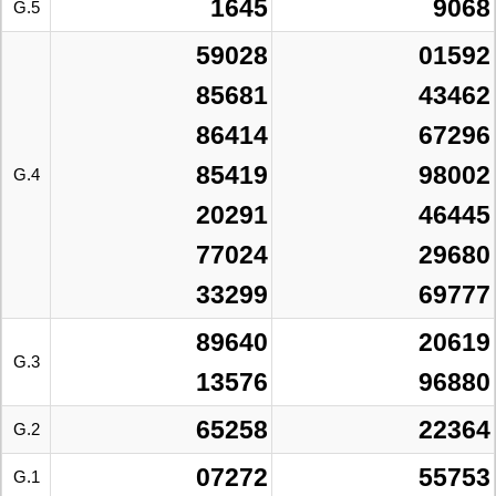
1645
9068
G.5
59028
01592
85681
43462
86414
67296
85419
98002
G.4
20291
46445
77024
29680
33299
69777
89640
20619
G.3
13576
96880
65258
22364
G.2
07272
55753
G.1