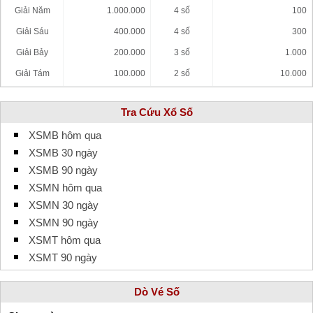
Giải Năm
1.000.000
4 số
100
Giải Sáu
400.000
4 số
300
Giải Bảy
200.000
3 số
1.000
Giải Tám
100.000
2 số
10.000
Tra Cứu Xổ Số
XSMB hôm qua
XSMB 30 ngày
XSMB 90 ngày
XSMN hôm qua
XSMN 30 ngày
XSMN 90 ngày
XSMT hôm qua
XSMT 90 ngày
Dò Vé Số