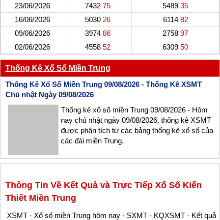
23/06/2026
7432
75
5489
35
16/06/2026
5030
26
6114
82
09/06/2026
3974
86
2758
97
02/06/2026
4558
52
6309
50
Thống Kê Xổ Số Miền Trung
Thống Kê Xổ Số Miền Trung 09/08/2026 - Thống Kê XSMT
Chủ nhật Ngày 09/08/2026
Thống kê xổ số miền Trung 09/08/2026 - Hôm
nay chủ nhật ngày 09/08/2026, thống kê XSMT
được phân tích từ các bảng thống kê xổ số của
các đài miền Trung.
Thông Tin Về Kết Quả và Trực Tiếp Xổ Số Kiến
Thiết Miền Trung
XSMT - Xổ số miền Trung hôm nay - SXMT - KQXSMT - Kết quả