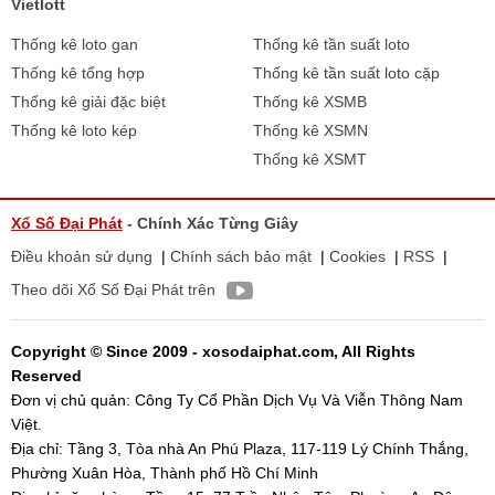
Vietlott
Thống kê loto gan
Thống kê tần suất loto
Thống kê tổng hợp
Thống kê tần suất loto cặp
Thống kê giải đặc biệt
Thống kê XSMB
Thống kê loto kép
Thống kê XSMN
Thống kê XSMT
Xổ Số Đại Phát
- Chính Xác Từng Giây
Điều khoản sử dụng
|
Chính sách bảo mật
|
Cookies
|
RSS
|
Theo dõi Xổ Số Đại Phát trên
Copyright © Since 2009 - xosodaiphat.com, All Rights
Reserved
Đơn vị chủ quản: Công Ty Cổ Phần Dịch Vụ Và Viễn Thông Nam
Việt.
Địa chỉ: Tầng 3, Tòa nhà An Phú Plaza, 117-119 Lý Chính Thắng,
Phường Xuân Hòa, Thành phố Hồ Chí Minh