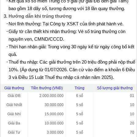
Kết quả xổ số miền Trung có 9 giải (từ giải ĐB đến giải Tám)
bao gồm 18 dãy số, tương đương với 18 lần quay thưởng.
Hướng dẫn khi trúng thưởng
Nơi lĩnh thưởng: Tại Công ty XSKT của tỉnh phát hành vé.
Giấy tờ cần thiết khi nhận thưởng: Vé số trúng thưởng còn
nguyên vẹn, CMND/CCCD.
Thời hạn nhận giải: Trong vòng 30 ngày kể từ ngày công bố kết
quả.
Thuế thu nhập: Các giải thưởng trên 20 triệu đồng phải nộp thuế
10%. (Áp dụng từ 01/07/2026. Căn cứ vào điểm a khoản 6 Điều
3 và Điều 15 Luật Thuế thu nhập cá nhân năm 2025).
Giải thưởng
Tiền thưởng (VNĐ)
Trùng
Số lượng giải thưởng
Giải ĐB
2.000.000.000
6 số
01
Giải Nhất
30.000.000
5 số
10
Giải Nhì
15.000.000
5 số
10
Giải Ba
10.000.000
5 số
20
Giải Tư
3.000.000
5 số
70