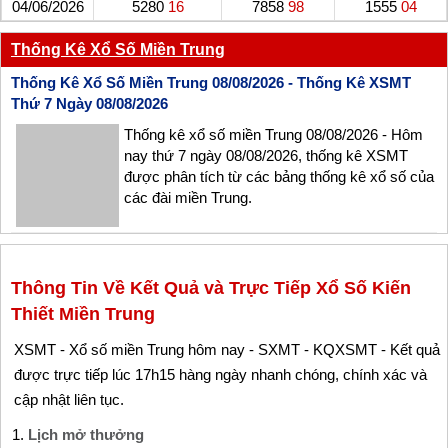
04/06/2026
5280
16
7858
98
1555
04
Thống Kê Xổ Số Miền Trung
Thống Kê Xổ Số Miền Trung 08/08/2026 - Thống Kê XSMT
Thứ 7 Ngày 08/08/2026
Thống kê xổ số miền Trung 08/08/2026 - Hôm
nay thứ 7 ngày 08/08/2026, thống kê XSMT
được phân tích từ các bảng thống kê xổ số của
các đài miền Trung.
Thông Tin Về Kết Quả và Trực Tiếp Xổ Số Kiến
Thiết Miền Trung
XSMT - Xổ số miền Trung hôm nay - SXMT - KQXSMT - Kết quả
được trực tiếp lúc 17h15 hàng ngày nhanh chóng, chính xác và
cập nhật liên tục.
Lịch mở thưởng