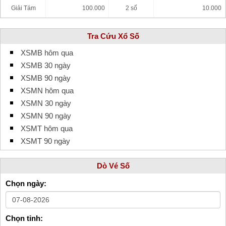
Giải Tám
100.000
2 số
10.000
Tra Cứu Xổ Số
XSMB hôm qua
XSMB 30 ngày
XSMB 90 ngày
XSMN hôm qua
XSMN 30 ngày
XSMN 90 ngày
XSMT hôm qua
XSMT 90 ngày
Dò Vé Số
Chọn ngày:
Chọn tỉnh: