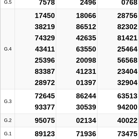
7578
2496
0768
G.5
17450
18066
28756
38219
86512
82302
74329
42635
81421
43411
63550
25464
G.4
25396
20098
56568
83387
41231
23404
28972
01397
32904
72645
86244
63513
G.3
93377
30539
94200
95075
02134
40022
G.2
89123
71936
73475
G.1