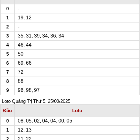
0
-
1
19, 12
2
-
3
35, 31, 39, 34, 36, 34
4
46, 44
5
50
6
69, 66
7
72
8
88
9
96, 98, 97
Loto Quảng Trị Thứ 5, 25/09/2025
Đầu
Loto
0
08, 05, 02, 04, 04, 00, 05
1
12, 13
2
21, 22