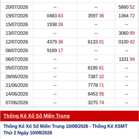
20/07/2026
--
--
5860
52
19/07/2026
0483
63
3597
36
1364
72
15/07/2026
1938
26
--
--
13/07/2026
--
--
3060
89
12/07/2026
4379
36
6133
01
0100
42
08/07/2026
9189
17
--
--
06/07/2026
--
--
1101
94
05/07/2026
--
8185
61
--
28/06/2026
--
7387
32
--
21/06/2026
--
7778
71
--
14/06/2026
--
6453
95
--
07/06/2026
--
3275
74
--
Thống Kê Xổ Số Miền Trung
Thống Kê Xổ Số Miền Trung 10/08/2026 - Thống Kê XSMT
Thứ 2 Ngày 10/08/2026