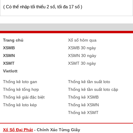
( Có thể nhập tối thiểu 2 số, tối đa 17 số )
Trang chủ
Xổ số hôm qua
XSMB
XSMB 30 ngày
XSMN
XSMN 30 ngày
XSMT
XSMT 30 ngày
Vietlott
Thống kê loto gan
Thống kê tần suất loto
Thống kê tổng hợp
Thống kê tần suất loto cặp
Thống kê giải đặc biệt
Thống kê XSMB
Thống kê loto kép
Thống kê XSMN
Thống kê XSMT
Xổ Số Đại Phát
- Chính Xác Từng Giây