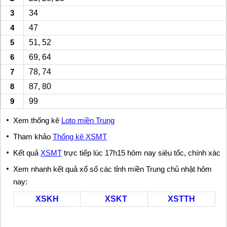
3
34
4
47
5
51, 52
6
69, 64
7
78, 74
8
87, 80
9
99
Xem thống kê
Loto miền Trung
Tham khảo
Thống kê XSMT
Kết quả
XSMT
trực tiếp lúc 17h15 hôm nay siêu tốc, chính xác
Xem nhanh kết quả xổ số các tỉnh miền Trung chủ nhật hôm
nay:
XSKH
XSKT
XSTTH