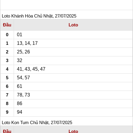
Loto Khánh Hòa Chủ Nhật, 27/07/2025
Đầu
Loto
0
01
1
13, 14, 17
2
25, 26
3
32
4
41, 43, 45, 47
5
54, 57
6
61
7
78, 73
8
86
9
94
Loto Kon Tum Chủ Nhật, 27/07/2025
Đầu
Loto