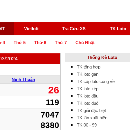
MT
Vietlott
Tra Cứu XS
TK Loto
ứ 4
Thứ 5
Thứ 6
Thứ 7
Chủ Nhật
Thống Kê Loto
03/2024
TK tổng hợp
TK loto gan
Ninh Thuận
TK cặp loto cùng về
26
TK loto kép
TK loto đầu
119
TK loto đuôi
TK giải đặc biệt
7047
TK lần xuất hiện
8380
TK 00 - 99