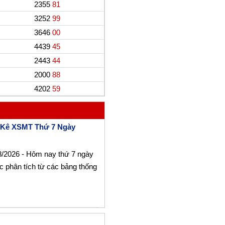
2355
81
3252
99
3646
00
4439
45
2443
44
2000
88
4202
59
g Kê XSMT Thứ 7 Ngày
8/2026 - Hôm nay thứ 7 ngày
 phân tích từ các bảng thống
.