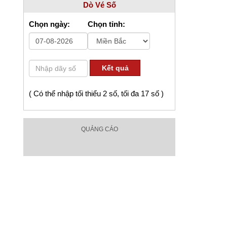
Dò Vé Số
Chọn ngày:
Chọn tỉnh:
Kết quả
( Có thể nhập tối thiểu 2 số, tối đa 17 số )
QUẢNG CÁO