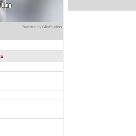
Powered by 
GliaStudios
Mute
to