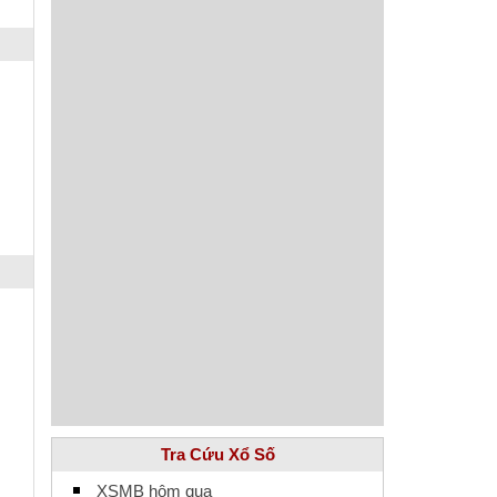
Tra Cứu Xổ Số
XSMB hôm qua