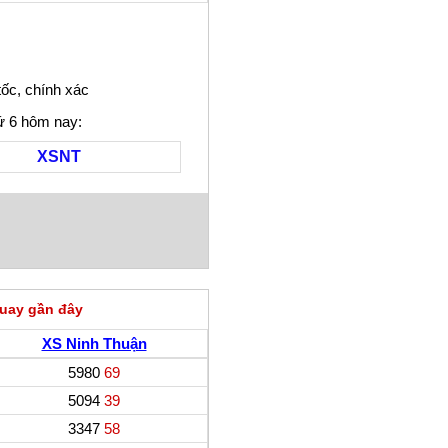
tốc, chính xác
ứ 6 hôm nay:
XSNT
quay gần đây
XS Ninh Thuận
5980
69
5094
39
3347
58