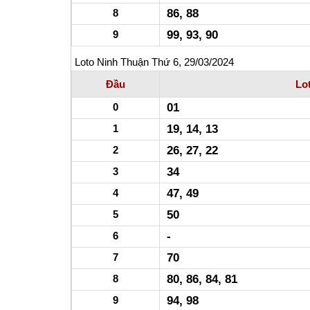
8
86, 88
9
99, 93, 90
Loto Ninh Thuận Thứ 6, 29/03/2024
Đầu
Lo
0
01
1
19, 14, 13
2
26, 27, 22
3
34
4
47, 49
5
50
6
-
7
70
8
80, 86, 84, 81
9
94, 98