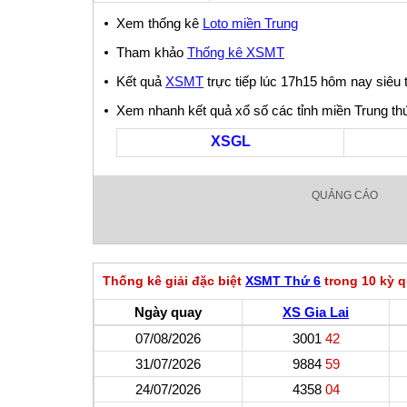
Xem thống kê
Loto miền Trung
Tham khảo
Thống kê XSMT
Kết quả
XSMT
trực tiếp lúc 17h15 hôm nay siêu 
Xem nhanh kết quả xổ số các tỉnh miền Trung th
XSGL
QUẢNG CÁO
Thống kê giải đặc biệt
XSMT Thứ 6
trong 10 kỳ 
Ngày quay
XS Gia Lai
07/08/2026
3001
42
31/07/2026
9884
59
24/07/2026
4358
04