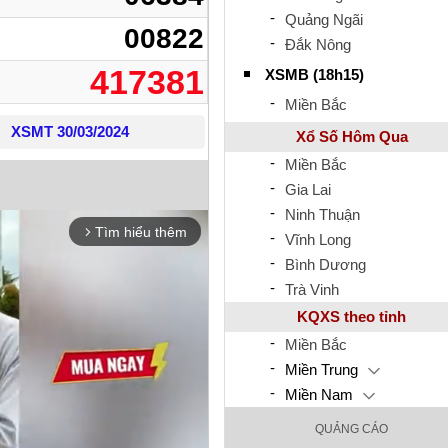
Quảng Ngãi
00822
Đắk Nông
417381
XSMB (18h15)
Miền Bắc
XSMT 30/03/2024
Xổ Số Hôm Qua
Miền Bắc
Gia Lai
Ninh Thuận
Tìm hiểu thêm
arrow_forward_ios
Vĩnh Long
Bình Dương
Trà Vinh
KQXS theo tỉnh
Miền Bắc
Miền Trung
Miền Nam
QUẢNG CÁO