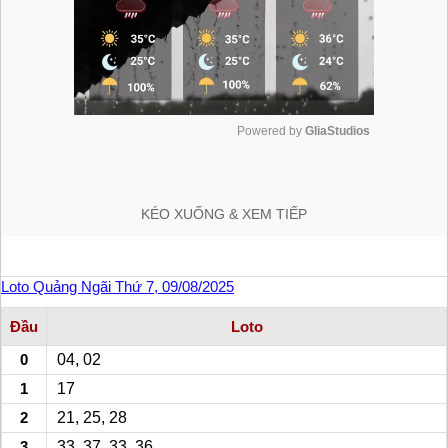
Powered by 
GliaStudios
Mute
KÉO XUỐNG & XEM TIẾP
Loto Quảng Ngãi Thứ 7, 09/08/2025
Đầu
Loto
0
04, 02
1
17
2
21, 25, 28
3
33, 37, 33, 36