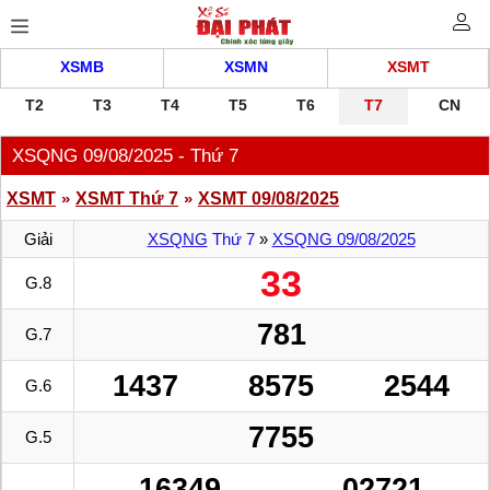
XSMB
XSMN
XSMT
T2
T3
T4
T5
T6
T7
CN
XSQNG 09/08/2025 - Thứ 7
XSMT
»
XSMT Thứ 7
»
XSMT 09/08/2025
Giải
XSQNG
Thứ 7
»
XSQNG 09/08/2025
33
G.8
781
G.7
1437
8575
2544
G.6
7755
G.5
16349
02721