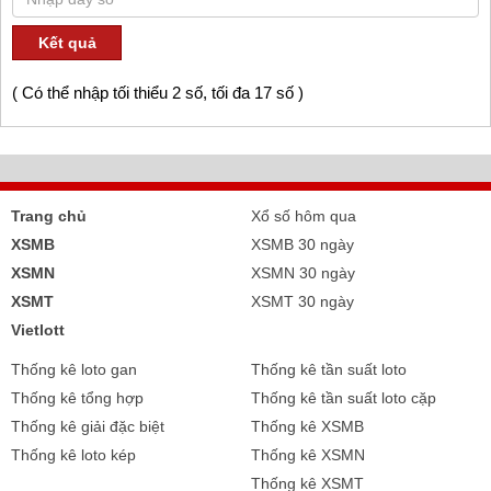
Kết quả
( Có thể nhập tối thiểu 2 số, tối đa 17 số )
Trang chủ
Xổ số hôm qua
XSMB
XSMB 30 ngày
XSMN
XSMN 30 ngày
XSMT
XSMT 30 ngày
Vietlott
Thống kê loto gan
Thống kê tần suất loto
Thống kê tổng hợp
Thống kê tần suất loto cặp
Thống kê giải đặc biệt
Thống kê XSMB
Thống kê loto kép
Thống kê XSMN
Thống kê XSMT