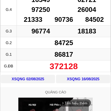
97250
26004
G.4
21333
90736
84502
96774
18183
G.3
84725
G.2
86817
G.1
372128
G.ĐB
XSQNG 02/08/2025
XSQNG 16/08/2025
QUẢNG CÁO
Tìm hiểu thêm
arrow_forward_ios