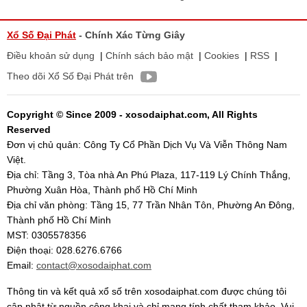
Xổ Số Đại Phát
- Chính Xác Từng Giây
Điều khoản sử dụng
|
Chính sách bảo mật
|
Cookies
|
RSS
|
Theo dõi Xổ Số Đại Phát trên
Copyright © Since 2009 - xosodaiphat.com, All Rights
Reserved
Đơn vị chủ quản: Công Ty Cổ Phần Dịch Vụ Và Viễn Thông Nam
Việt.
Địa chỉ: Tầng 3, Tòa nhà An Phú Plaza, 117-119 Lý Chính Thắng,
Phường Xuân Hòa, Thành phố Hồ Chí Minh
Địa chỉ văn phòng: Tầng 15, 77 Trần Nhân Tôn, Phường An Đông,
Thành phố Hồ Chí Minh
MST: 0305578356
Điện thoại: 028.6276.6766
Email:
contact@xosodaiphat.com
Thông tin và kết quả xổ số trên xosodaiphat.com được chúng tôi
cập nhật từ nguồn công khai và chỉ mang tính chất tham khảo. Vui