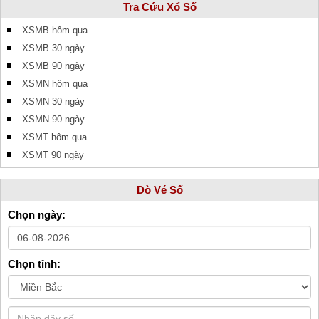
Tra Cứu Xổ Số
XSMB hôm qua
XSMB 30 ngày
XSMB 90 ngày
XSMN hôm qua
XSMN 30 ngày
XSMN 90 ngày
XSMT hôm qua
XSMT 90 ngày
Dò Vé Số
Chọn ngày:
Chọn tỉnh: