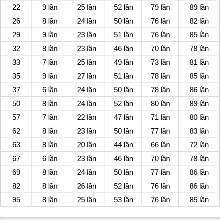
22
9 lần
25 lần
52 lần
79 lần
89 lần
26
8 lần
24 lần
50 lần
76 lần
82 lần
29
9 lần
23 lần
51 lần
76 lần
85 lần
32
8 lần
23 lần
46 lần
70 lần
78 lần
33
7 lần
25 lần
49 lần
73 lần
81 lần
35
9 lần
27 lần
51 lần
78 lần
85 lần
37
6 lần
24 lần
50 lần
78 lần
86 lần
50
8 lần
24 lần
52 lần
80 lần
89 lần
57
7 lần
22 lần
47 lần
71 lần
80 lần
62
8 lần
23 lần
50 lần
77 lần
83 lần
63
8 lần
20 lần
44 lần
66 lần
72 lần
67
6 lần
23 lần
46 lần
70 lần
78 lần
69
8 lần
24 lần
50 lần
77 lần
86 lần
82
8 lần
26 lần
52 lần
76 lần
86 lần
95
8 lần
25 lần
53 lần
76 lần
85 lần