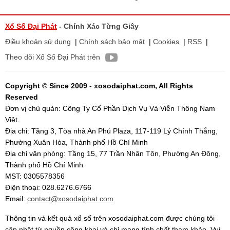
Xổ Số Đại Phát
- Chính Xác Từng Giây
Điều khoản sử dụng
|
Chính sách bảo mật
|
Cookies
|
RSS
|
Theo dõi Xổ Số Đại Phát trên
Copyright © Since 2009 - xosodaiphat.com, All Rights
Reserved
Đơn vị chủ quản: Công Ty Cổ Phần Dịch Vụ Và Viễn Thông Nam
Việt.
Địa chỉ: Tầng 3, Tòa nhà An Phú Plaza, 117-119 Lý Chính Thắng,
Phường Xuân Hòa, Thành phố Hồ Chí Minh
Địa chỉ văn phòng: Tầng 15, 77 Trần Nhân Tôn, Phường An Đông,
Thành phố Hồ Chí Minh
MST: 0305578356
Điện thoại: 028.6276.6766
Email:
contact@xosodaiphat.com
Thông tin và kết quả xổ số trên xosodaiphat.com được chúng tôi
cập nhật từ nguồn công khai và chỉ mang tính chất tham khảo. Vui