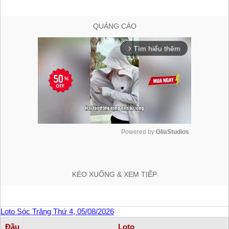
QUẢNG CÁO
Tìm hiểu thêm
arrow_forward_ios
Powered by 
GliaStudios
Mute
KÉO XUỐNG & XEM TIẾP
Loto Sóc Trăng Thứ 4, 05/08/2026
Đầu
Loto