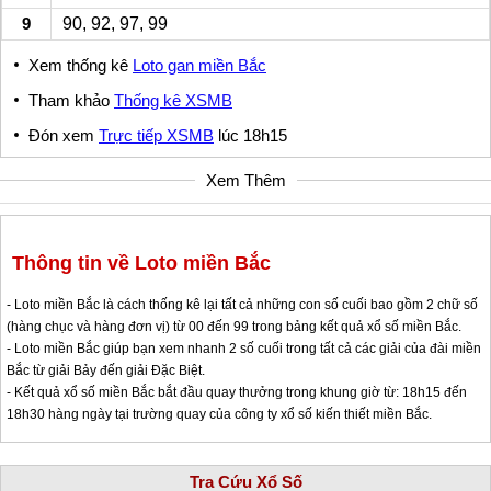
9
90, 92, 97, 99
Xem thống kê
Loto gan miền Bắc
Tham khảo
Thống kê XSMB
Đón xem
Trực tiếp XSMB
lúc 18h15
Xem Thêm
Thông tin về Loto miền Bắc
- Loto miền Bắc là cách thống kê lại tất cả những con số cuối bao gồm 2 chữ số
(hàng chục và hàng đơn vị) từ 00 đến 99 trong bảng kết quả xổ số miền Bắc.
- Loto miền Bắc giúp bạn xem nhanh 2 số cuối trong tất cả các giải của đài miền
Bắc từ giải Bảy đến giải Đặc Biệt.
- Kết quả xổ số miền Bắc bắt đầu quay thưởng trong khung giờ từ: 18h15 đến
18h30 hàng ngày tại trường quay của công ty xổ số kiến thiết miền Bắc.
Tra Cứu Xổ Số