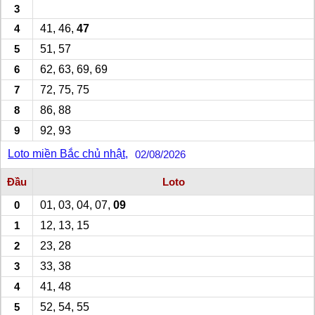
3
4
41, 46,
47
5
51, 57
6
62, 63, 69, 69
7
72, 75, 75
8
86, 88
9
92, 93
Loto miền Bắc chủ nhật,
02/08/2026
Đầu
Loto
0
01, 03, 04, 07,
09
1
12, 13, 15
2
23, 28
3
33, 38
4
41, 48
5
52, 54, 55