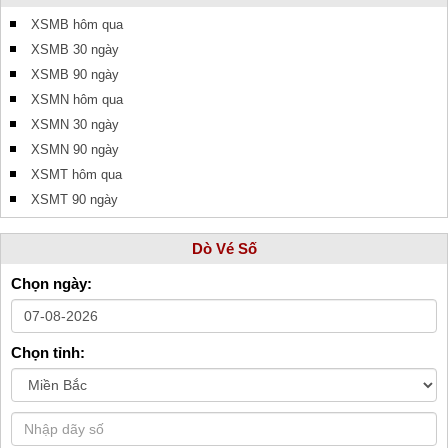
XSMB hôm qua
XSMB 30 ngày
XSMB 90 ngày
XSMN hôm qua
XSMN 30 ngày
XSMN 90 ngày
XSMT hôm qua
XSMT 90 ngày
Dò Vé Số
Chọn ngày:
Chọn tỉnh: