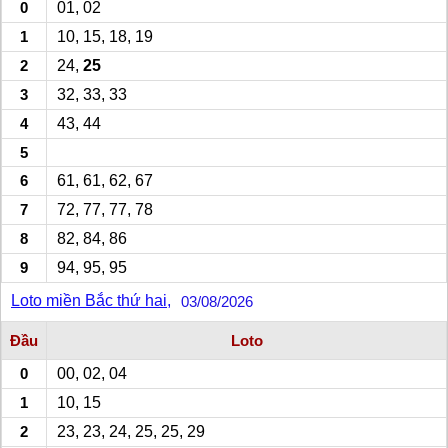
0
01, 02
1
10, 15, 18, 19
2
24,
25
3
32, 33, 33
4
43, 44
5
6
61, 61, 62, 67
7
72, 77, 77, 78
8
82, 84, 86
9
94, 95, 95
Loto miền Bắc thứ hai,
03/08/2026
Đầu
Loto
0
00, 02, 04
1
10, 15
2
23, 23, 24, 25, 25, 29