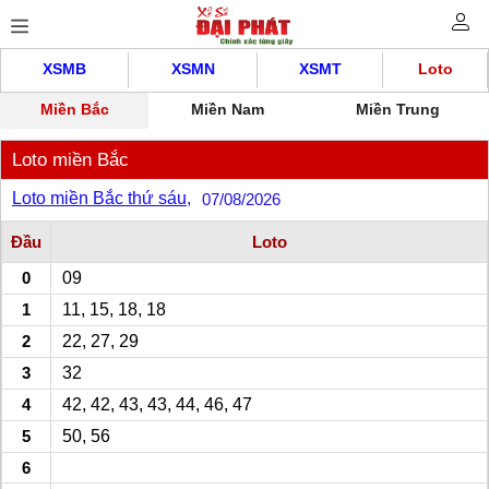
XSMB
XSMN
XSMT
Loto
Miền Bắc
Miền Nam
Miền Trung
Loto miền Bắc
Loto miền Bắc thứ sáu,
07/08/2026
Đầu
Loto
0
09
1
11, 15, 18, 18
2
22, 27, 29
3
32
4
42, 42, 43, 43, 44, 46, 47
5
50, 56
6