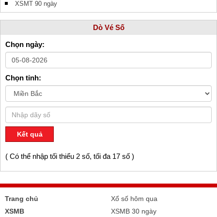
XSMT 90 ngày
Dò Vé Số
Chọn ngày:
Chọn tỉnh:
Kết quả
( Có thể nhập tối thiểu 2 số, tối đa 17 số )
Trang chủ
Xổ số hôm qua
XSMB
XSMB 30 ngày