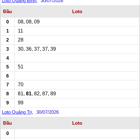
Loto Quảng Bình,
30/07/2026
Đầu
Loto
0
08, 08, 09
1
11
2
28
3
30, 36, 37, 37, 39
4
5
51
6
7
70
8
81,
81
, 82, 87, 89
9
99
Loto Quảng Trị,
30/07/2026
Đầu
Loto
0