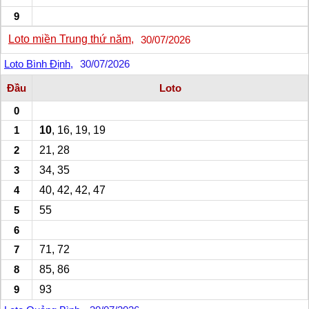
9
Loto miền Trung thứ năm,
30/07/2026
Loto Bình Định,
30/07/2026
Đầu
Loto
0
1
10
, 16, 19, 19
2
21, 28
3
34, 35
4
40, 42, 42, 47
5
55
6
7
71, 72
8
85, 86
9
93