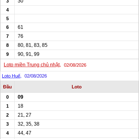
3
30
4
5
6
61
7
76
8
80, 81, 83, 85
9
90, 91, 99
Loto miền Trung chủ nhật,
02/08/2026
Loto Huế,
02/08/2026
Đầu
Loto
0
09
1
18
2
21, 27
3
32, 35, 38
4
44, 47