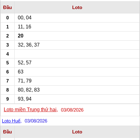
Đầu
Loto
0
00, 04
1
11, 16
2
20
3
32, 36, 37
4
5
52, 57
6
63
7
71, 79
8
80, 82, 83
9
93, 94
Loto miền Trung thứ hai,
03/08/2026
Loto Huế,
03/08/2026
Đầu
Loto