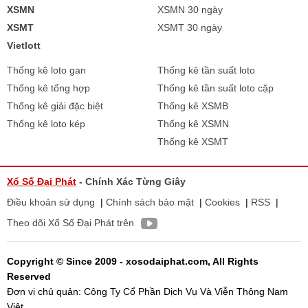
XSMN
XSMN 30 ngày
XSMT
XSMT 30 ngày
Vietlott
Thống kê loto gan
Thống kê tần suất loto
Thống kê tổng hợp
Thống kê tần suất loto cặp
Thống kê giải đặc biệt
Thống kê XSMB
Thống kê loto kép
Thống kê XSMN
Thống kê XSMT
Xổ Số Đại Phát
- Chính Xác Từng Giây
Điều khoản sử dụng
|
Chính sách bảo mật
|
Cookies
|
RSS
|
Theo dõi Xổ Số Đại Phát trên
Copyright © Since 2009 - xosodaiphat.com, All Rights
Reserved
Đơn vị chủ quản: Công Ty Cổ Phần Dịch Vụ Và Viễn Thông Nam
Việt.