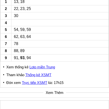
1
13, 18
2
22, 23, 25
3
30
4
5
54, 59, 59
6
62, 63, 64
7
78
8
88, 89
9
91,
93
, 94
Xem thống kê
Loto miền Trung
Tham khảo
Thống kê XSMT
Đón xem
Trực tiếp XSMT
lúc 17h15
Xem Thêm