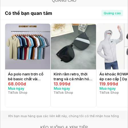
QUẢNG CÁO
KÉO XUỐNG & XEM TIẾP