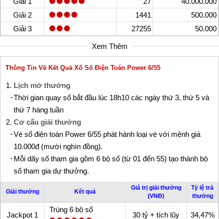
Giải 1
27
40.000.000
Giải 2
1441
500.000
Giải 3
27255
50.000
Xem Thêm
Thông Tin Về Kết Quả Xổ Số Điện Toán Power 6/55
Lịch mở thưởng
Thời gian quay số bắt đầu lúc 18h10 các ngày thứ 3, thứ 5 và
thứ 7 hàng tuần
Cơ cấu giải thưởng
Vé số điện toán Power 6/55 phát hành loại vé với mệnh giá
10.000đ (mười nghìn đồng).
Mỗi dãy số tham gia gồm 6 bộ số (từ 01 đến 55) tạo thành bộ
số tham gia dự thưởng.
Giá trị giải thưởng
Tỷ lệ trả
Giải thưởng
Kết quả
(VNĐ)
thưởng
Trùng 6 bộ số
Jackpot 1
30 tỷ + tích lũy
34,47%