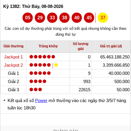
Kỳ 1382: Thứ Bảy, 08-08-2026
05
29
33
38
40
45
37
Các con số dự thưởng phải trùng với số kết quả nhưng không cần theo
đúng thứ tự
Số lượng
Giải thưởng
Trùng khớp
Giá trị giải (đ)
giải
Jackpot 1
0
65.463.188.250
Jackpot 2
1
3.399.666.850
Giải 1
9
40.000.000
Giải 2
993
500.000
Giải 3
22615
50.000
Kết quả xổ số
Power
mở thưởng vào các ngảy thứ 3/5/7 hàng
tuần lúc 18h30