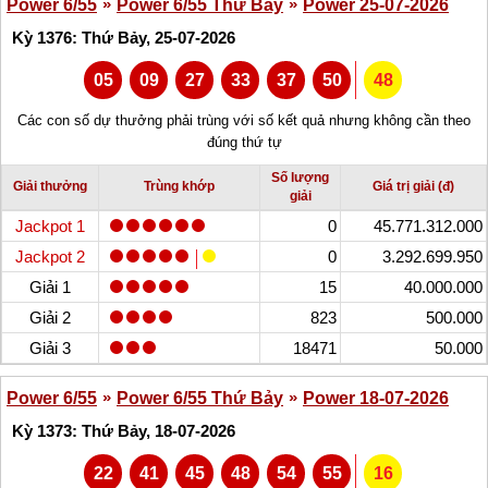
»
»
Power 6/55
Power 6/55 Thứ Bảy
Power 25-07-2026
Kỳ 1376: Thứ Bảy, 25-07-2026
05
09
27
33
37
50
48
Các con số dự thưởng phải trùng với số kết quả nhưng không cần theo
đúng thứ tự
Số lượng
Giải thưởng
Trùng khớp
Giá trị giải (đ)
giải
Jackpot 1
0
45.771.312.000
Jackpot 2
0
3.292.699.950
Giải 1
15
40.000.000
Giải 2
823
500.000
Giải 3
18471
50.000
»
»
Power 6/55
Power 6/55 Thứ Bảy
Power 18-07-2026
Kỳ 1373: Thứ Bảy, 18-07-2026
22
41
45
48
54
55
16