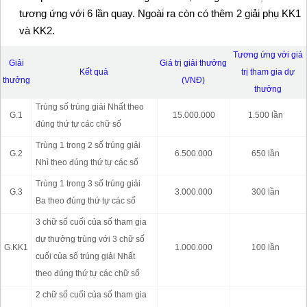
tương ứng với 6 lần quay. Ngoài ra còn có thêm 2 giải phụ KK1
và KK2.
Tương ứng với giá
Giải
Giá trị giải thưởng
Kết quả
trị tham gia dự
thưởng
(VNĐ)
thưởng
Trùng số trúng giải Nhất theo
G.1
15.000.000
1.500 lần
đúng thứ tự các chữ số
Trùng 1 trong 2 số trúng giải
G.2
6.500.000
650 lần
Nhì theo đúng thứ tự các số
Trùng 1 trong 3 số trúng giải
G.3
3.000.000
300 lần
Ba theo đúng thứ tự các số
3 chữ số cuối của số tham gia
dự thưởng trùng với 3 chữ số
G.KK1
1.000.000
100 lần
cuối của số trúng giải Nhất
theo đúng thứ tự các chữ số
2 chữ số cuối của số tham gia