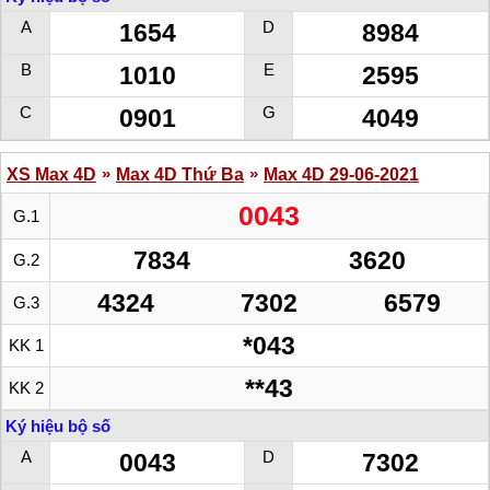
A
D
1654
8984
B
E
1010
2595
C
G
0901
4049
»
»
XS Max 4D
Max 4D Thứ Ba
Max 4D 29-06-2021
0043
G.1
7834
3620
G.2
4324
7302
6579
G.3
*043
KK 1
**43
KK 2
Ký hiệu bộ số
A
D
0043
7302