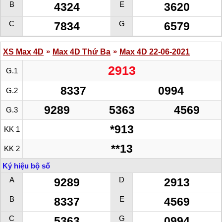
B
E
4324
3620
C
G
7834
6579
»
»
XS Max 4D
Max 4D Thứ Ba
Max 4D 22-06-2021
2913
G.1
8337
0994
G.2
9289
5363
4569
G.3
*913
KK 1
**13
KK 2
Ký hiệu bộ số
A
D
9289
2913
B
E
8337
4569
C
G
5363
0994