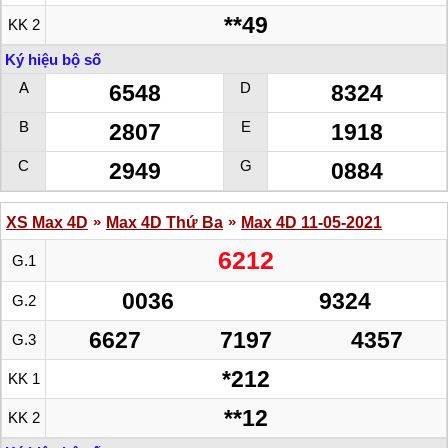
**49
KK 2
Ký hiệu bộ số
A
D
6548
8324
B
E
2807
1918
C
G
2949
0884
»
»
XS Max 4D
Max 4D Thứ Ba
Max 4D 11-05-2021
6212
G.1
0036
9324
G.2
6627
7197
4357
G.3
*212
KK 1
**12
KK 2