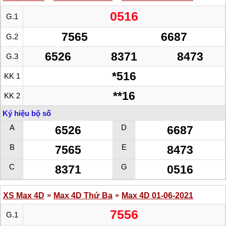
0516
G.1
7565
6687
G.2
6526
8371
8473
G.3
*516
KK 1
**16
KK 2
Ký hiệu bộ số
A
D
6526
6687
B
E
7565
8473
C
G
8371
0516
»
»
XS Max 4D
Max 4D Thứ Ba
Max 4D 01-06-2021
7556
G.1