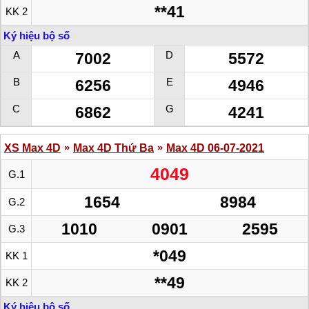
**41
KK 2
Ký hiệu bộ số
A
D
7002
5572
B
E
6256
4946
C
G
6862
4241
»
»
XS Max 4D
Max 4D Thứ Ba
Max 4D 06-07-2021
4049
G.1
1654
8984
G.2
1010
0901
2595
G.3
*049
KK 1
**49
KK 2
Ký hiệu bộ số