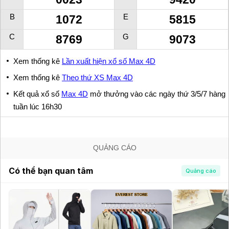
B
E
1072
5815
C
G
8769
9073
Xem thống kê
Lần xuất hiện xổ số Max 4D
Xem thống kê
Theo thứ XS Max 4D
Kết quả xổ số
Max 4D
mở thưởng vào các ngày thứ 3/5/7 hàng
tuần lúc 16h30
QUẢNG CÁO