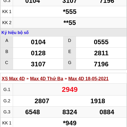
0104
3107
7196
G.3
*555
KK 1
**55
KK 2
Ký hiệu bộ số
A
D
0104
0555
B
E
0128
2811
C
G
3107
7196
»
»
XS Max 4D
Max 4D Thứ Ba
Max 4D 18-05-2021
2949
G.1
2807
1918
G.2
6548
8324
0884
G.3
*949
KK 1