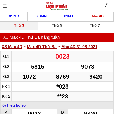
XSMB
XSMN
XSMT
Max4D
Thứ 3
Thứ 5
Thứ 7
XS Max 4D Thứ Ba hàng tuần
»
»
XS Max 4D
Max 4D Thứ Ba
Max 4D 31-08-2021
0023
G.1
5815
9073
G.2
1072
8769
9420
G.3
*023
KK 1
**23
KK 2
Ký hiệu bộ số
A
D
0023
9420