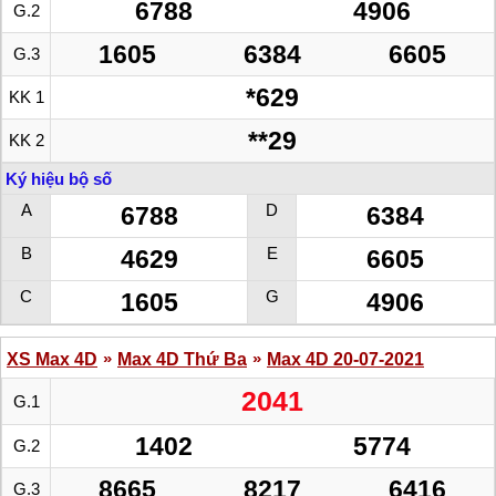
6788
4906
G.2
1605
6384
6605
G.3
*629
KK 1
**29
KK 2
Ký hiệu bộ số
A
D
6788
6384
B
E
4629
6605
C
G
1605
4906
»
»
XS Max 4D
Max 4D Thứ Ba
Max 4D 20-07-2021
2041
G.1
1402
5774
G.2
8665
8217
6416
G.3