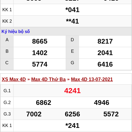
*041
KK 1
**41
KK 2
Ký hiệu bộ số
A
D
8665
8217
B
E
1402
2041
C
G
5774
6416
»
»
XS Max 4D
Max 4D Thứ Ba
Max 4D 13-07-2021
4241
G.1
6862
4946
G.2
7002
6256
5572
G.3
*241
KK 1