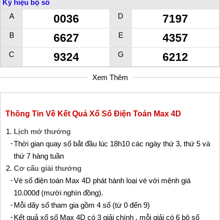
Ký hiệu bộ số
A
D
0036
7197
B
E
6627
4357
C
G
9324
6212
Xem Thêm
Thông Tin Về Kết Quả Xổ Số Điện Toán Max 4D
Lịch mở thưởng
Thời gian quay số bắt đầu lúc 18h10 các ngày thứ 3, thứ 5 và
thứ 7 hàng tuần
Cơ cấu giải thưởng
Vé số điện toán Max 4D phát hành loại vé với mệnh giá
10.000đ (mười nghìn đồng).
Mỗi dãy số tham gia gồm 4 số (từ 0 đến 9)
Kết quả xổ số Max 4D có 3 giải chính , mỗi giải có 6 bộ số