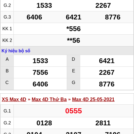
1533
2267
G.2
6406
6421
8776
G.3
*556
KK 1
**56
KK 2
Ký hiệu bộ số
A
D
1533
6421
B
E
7556
2267
C
G
6406
8776
»
»
XS Max 4D
Max 4D Thứ Ba
Max 4D 25-05-2021
0555
G.1
0128
2811
G.2