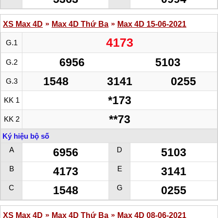
»
»
XS Max 4D
Max 4D Thứ Ba
Max 4D 15-06-2021
4173
G.1
6956
5103
G.2
1548
3141
0255
G.3
*173
KK 1
**73
KK 2
Ký hiệu bộ số
A
D
6956
5103
B
E
4173
3141
C
G
1548
0255
»
»
XS Max 4D
Max 4D Thứ Ba
Max 4D 08-06-2021