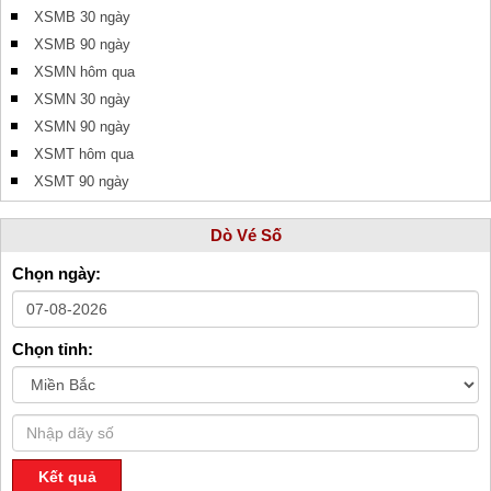
XSMB 30 ngày
XSMB 90 ngày
XSMN hôm qua
XSMN 30 ngày
XSMN 90 ngày
XSMT hôm qua
XSMT 90 ngày
Dò Vé Số
Chọn ngày:
Chọn tỉnh:
Kết quả