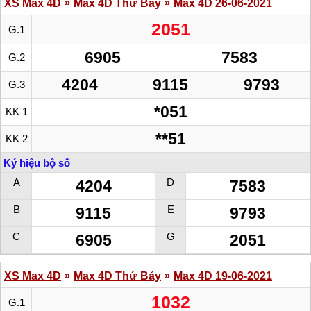
»
»
XS Max 4D
Max 4D Thứ Bảy
Max 4D 26-06-2021
2051
G.1
6905
7583
G.2
4204
9115
9793
G.3
*051
KK 1
**51
KK 2
Ký hiệu bộ số
A
D
4204
7583
B
E
9115
9793
C
G
6905
2051
»
»
XS Max 4D
Max 4D Thứ Bảy
Max 4D 19-06-2021
1032
G.1