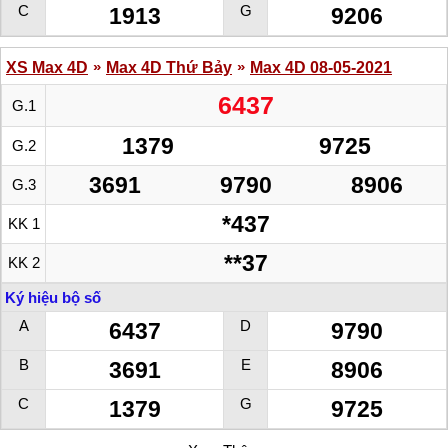
C
G
1913
9206
»
»
XS Max 4D
Max 4D Thứ Bảy
Max 4D 08-05-2021
6437
G.1
1379
9725
G.2
3691
9790
8906
G.3
*437
KK 1
**37
KK 2
Ký hiệu bộ số
A
D
6437
9790
B
E
3691
8906
C
G
1379
9725