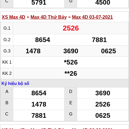
C
G
5791
4500
»
»
XS Max 4D
Max 4D Thứ Bảy
Max 4D 03-07-2021
2526
G.1
8654
7881
G.2
1478
3690
0625
G.3
*526
KK 1
**26
KK 2
Ký hiệu bộ số
A
D
8654
3690
B
E
1478
2526
C
G
7881
0625