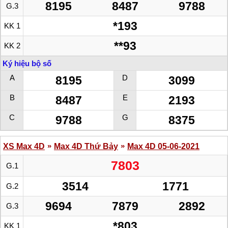
8195
8487
9788
G.3
*193
KK 1
**93
KK 2
Ký hiệu bộ số
A
D
8195
3099
B
E
8487
2193
C
G
9788
8375
»
»
XS Max 4D
Max 4D Thứ Bảy
Max 4D 05-06-2021
7803
G.1
3514
1771
G.2
9694
7879
2892
G.3
*803
KK 1